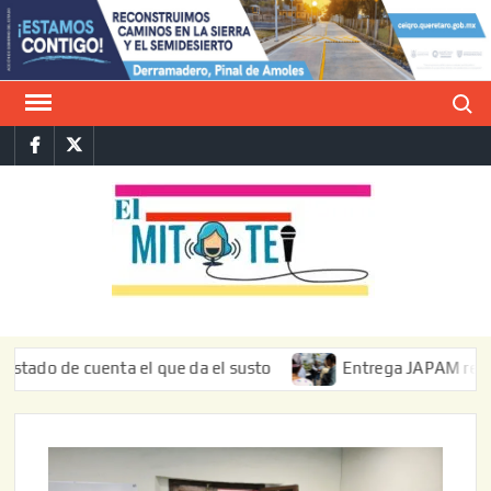
Saltar
al
contenido
Buscar
Facebook
Twitter
E
La vers
sarcást
MIT
de l
informa
de cuenta el que da el susto
Entrega JAPAM restauración 