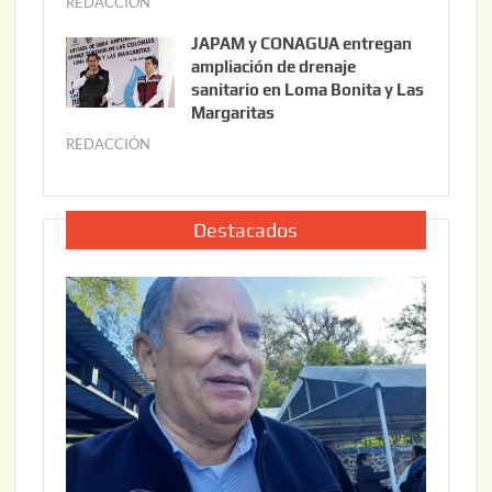
REDACCIÓN
j
2
6
u
,
JAPAM y CONAGUA entregan
l
2
ampliación de drenaje
i
0
sanitario en Loma Bonita y Las
o
Margaritas
2
2
6
REDACCIÓN
j
2
u
,
l
2
i
Destacados
0
o
2
2
6
2
,
2
0
2
6