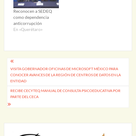
Reconocen a SEDEQ
como dependencia
anticorrupción
En «Querétaro»
Navegación
VISITA GOBERNADOR OFICINAS DE MICROSOFT MÉXICO PARA
de
CONOCER AVANCES DE LA REGIÓN DE CENTROS DE DATOS EN LA
entradas
ENTIDAD
RECIBE CECYTEQ MANUAL DE CONSULTA PSICOEDUCATIVA POR
PARTE DEL CECA