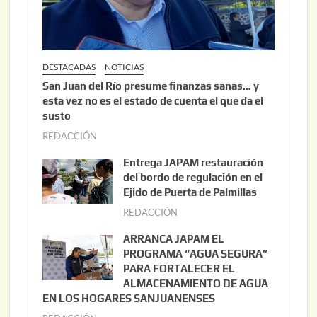
DESTACADAS
NOTICIAS
San Juan del Río presume finanzas sanas… y
esta vez no es el estado de cuenta el que da el
susto
REDACCIÓN
a
g
Entrega JAPAM restauración
o
del bordo de regulación en el
s
Ejido de Puerta de Palmillas
t
REDACCIÓN
j
o
u
ARRANCA JAPAM EL
3
l
PROGRAMA “AGUA SEGURA”
,
i
PARA FORTALECER EL
2
ALMACENAMIENTO DE AGUA
o
0
EN LOS HOGARES SANJUANENSES
2
2