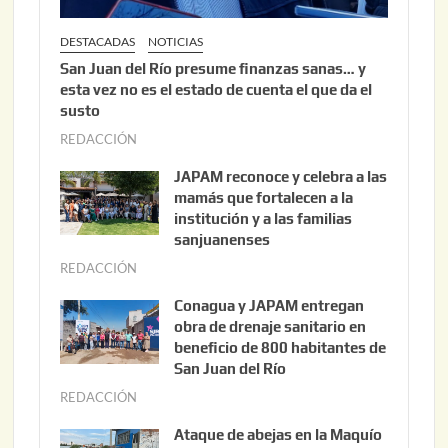
DESTACADAS
NOTICIAS
San Juan del Río presume finanzas sanas… y
esta vez no es el estado de cuenta el que da el
susto
REDACCIÓN
a
g
JAPAM reconoce y celebra a las
o
mamás que fortalecen a la
s
institución y a las familias
t
sanjuanenses
o
REDACCIÓN
j
3
u
Conagua y JAPAM entregan
,
n
obra de drenaje sanitario en
2
i
beneficio de 800 habitantes de
0
o
San Juan del Río
2
3
REDACCIÓN
j
6
0
u
Ataque de abejas en la Maquío
,
n