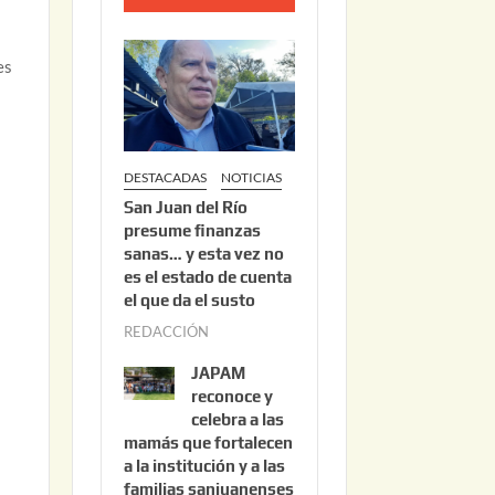
o
2
es
2
,
2
0
DESTACADAS
NOTICIAS
2
San Juan del Río
6
presume finanzas
sanas… y esta vez no
es el estado de cuenta
el que da el susto
REDACCIÓN
a
g
JAPAM
o
reconoce y
s
celebra a las
mamás que fortalecen
t
a la institución y a las
o
familias sanjuanenses