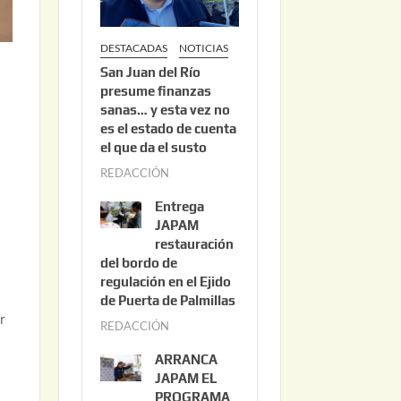
DESTACADAS
NOTICIAS
San Juan del Río
presume finanzas
sanas… y esta vez no
es el estado de cuenta
el que da el susto
REDACCIÓN
a
g
Entrega
o
JAPAM
s
restauración
del bordo de
t
regulación en el Ejido
o
de Puerta de Palmillas
3
r
REDACCIÓN
j
,
u
2
ARRANCA
l
0
JAPAM EL
i
PROGRAMA
2