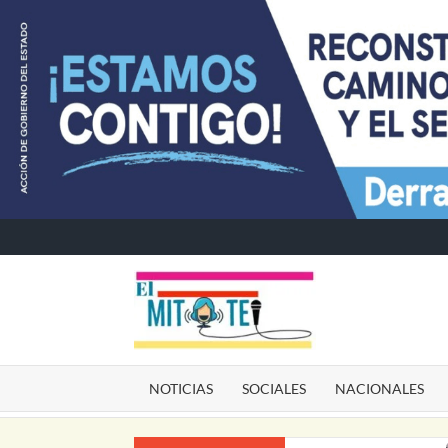
Saltar
al
contenido
EL
La versión
sarcástica
MITO
de la
NOTICIAS
SOCIALES
NACIONALES
información