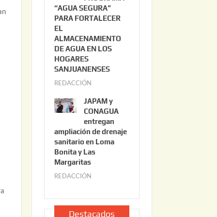
“AGUA SEGURA”
o
6
an
PARA FORTALECER
2
EL
2
ALMACENAMIENTO
,
DE AGUA EN LOS
2
HOGARES
0
SANJUANENSES
2
REDACCIÓN
j
6
u
JAPAM y
l
CONAGUA
i
entregan
ampliación de drenaje
o
sanitario en Loma
2
Bonita y Las
2
Margaritas
,
REDACCIÓN
j
2
u
ra
0
l
2
i
Destacados
6