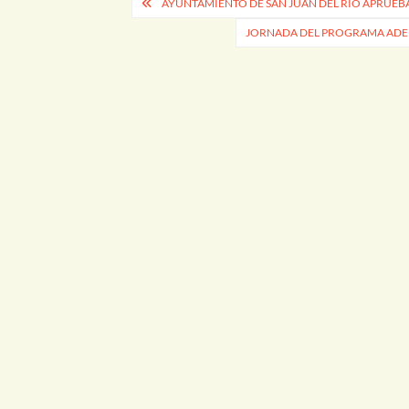
Navegación
AYUNTAMIENTO DE SAN JUAN DEL RÍO APRUEB
de
JORNADA DEL PROGRAMA ADELA
entradas