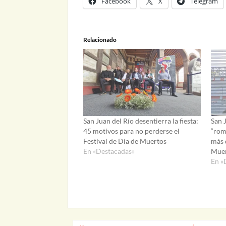
Facebook
X
Telegram
Relacionado
San Juan del Río desentierra la fiesta:
San J
45 motivos para no perderse el
“rom
Festival de Día de Muertos
más 
En «Destacadas»
Muer
En «