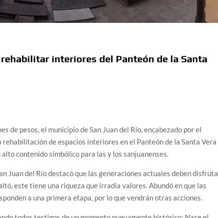
rehabilitar interiores del Panteón de la Santa
es de pesos, el municipio de San Juan del Río, encabezado por el
a rehabilitación de espacios interiores en el Panteón de la Santa Vera
 alto contenido simbólico para las y los sanjuanenses.
San Juan del Río destacó que las generaciones actuales deben disfruta
altó, este tiene una riqueza que irradia valores. Abundó en que las
esponden a una primera etapa, por lo que vendrán otras acciones.
iendo todos testigos de un momento nuevamente histórico: Nace el