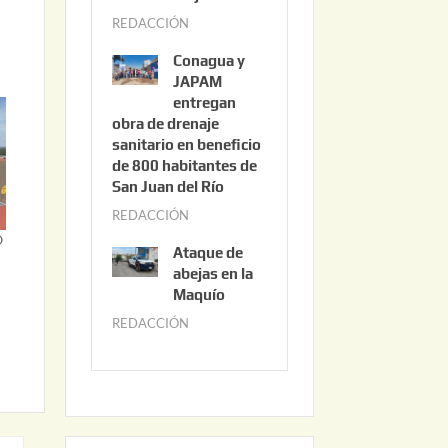
3
REDACCIÓN
j
,
u
2
Conagua y
n
0
JAPAM
i
entregan
2
obra de drenaje
o
6
sanitario en beneficio
3
de 800 habitantes de
0
San Juan del Río
,
REDACCIÓN
j
2
O
u
0
Ataque de
n
abejas en la
2
i
Maquío
6
o
REDACCIÓN
m
2
a
,
y
2
o
0
2
2
2