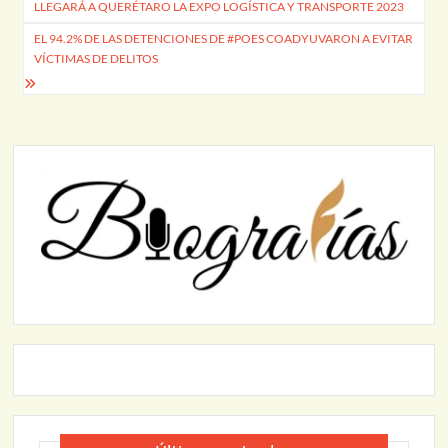
LLEGARÁ A QUERÉTARO LA EXPO LOGÍSTICA Y TRANSPORTE 2023
de
EL 94.2% DE LAS DETENCIONES DE #POES COADYUVARON A EVITAR
entradas
VÍCTIMAS DE DELITOS