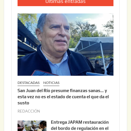
Últimas entradas
DESTACADAS
NOTICIAS
San Juan del Río presume finanzas sanas… y
esta vez no es el estado de cuenta el que da el
susto
REDACCIÓN
a
g
Entrega JAPAM restauración
o
del bordo de regulación en el