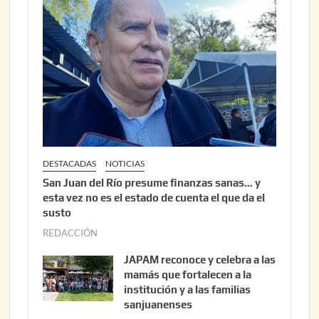
6
2
,
2
0
2
6
DESTACADAS
NOTICIAS
San Juan del Río presume finanzas sanas… y
esta vez no es el estado de cuenta el que da el
susto
REDACCIÓN
a
g
JAPAM reconoce y celebra a las
o
mamás que fortalecen a la
s
institución y a las familias
t
sanjuanenses