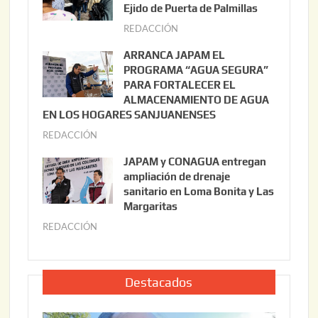
s
Ejido de Puerta de Palmillas
t
REDACCIÓN
j
o
u
ARRANCA JAPAM EL
3
l
PROGRAMA “AGUA SEGURA”
,
i
PARA FORTALECER EL
2
ALMACENAMIENTO DE AGUA
o
0
EN LOS HOGARES SANJUANENSES
2
2
REDACCIÓN
j
2
6
u
,
JAPAM y CONAGUA entregan
l
2
ampliación de drenaje
i
0
sanitario en Loma Bonita y Las
o
Margaritas
2
2
6
REDACCIÓN
j
2
u
,
l
2
i
Destacados
0
o
2
2