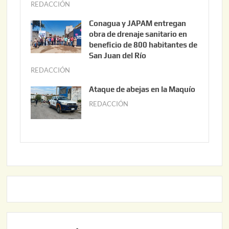
o
REDACCIÓN
j
3
u
Conagua y JAPAM entregan
,
n
obra de drenaje sanitario en
2
i
beneficio de 800 habitantes de
0
o
San Juan del Río
2
3
REDACCIÓN
j
6
0
u
Ataque de abejas en la Maquío
,
n
REDACCIÓN
m
2
i
a
0
o
y
2
2
o
6
,
2
2
2
0
,
2
2
6
0
2