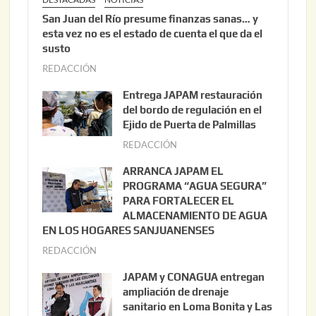
San Juan del Río presume finanzas sanas… y
esta vez no es el estado de cuenta el que da el
susto
REDACCIÓN
a
g
Entrega JAPAM restauración
o
del bordo de regulación en el
s
Ejido de Puerta de Palmillas
t
REDACCIÓN
j
o
u
ARRANCA JAPAM EL
3
l
PROGRAMA “AGUA SEGURA”
,
i
PARA FORTALECER EL
2
ALMACENAMIENTO DE AGUA
o
0
EN LOS HOGARES SANJUANENSES
2
2
REDACCIÓN
j
2
6
u
,
JAPAM y CONAGUA entregan
l
2
ampliación de drenaje
i
0
sanitario en Loma Bonita y Las