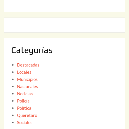
,
2
2
2
0
,
2
2
6
0
2
Categorías
6
Destacadas
Locales
Municipios
Nacionales
Noticias
Policía
Política
Querétaro
Sociales