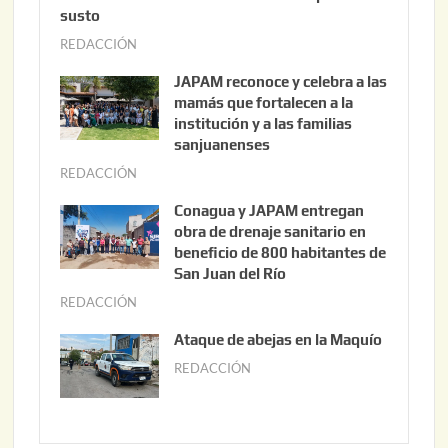
susto
REDACCIÓN
a
g
JAPAM reconoce y celebra a las
o
mamás que fortalecen a la
s
institución y a las familias
t
sanjuanenses
o
REDACCIÓN
j
3
u
Conagua y JAPAM entregan
,
n
obra de drenaje sanitario en
2
i
beneficio de 800 habitantes de
0
o
San Juan del Río
2
3
REDACCIÓN
j
6
0
u
Ataque de abejas en la Maquío
,
n
REDACCIÓN
m
2
i
a
0
o
y
2
2
o
6