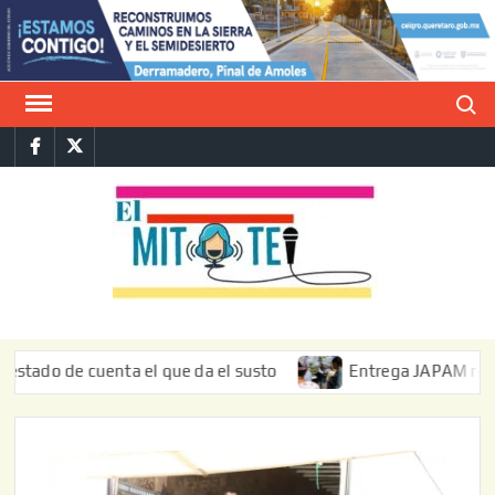
Saltar
al
contenido
Buscar
Facebook
Twitter
E
La vers
sarcást
MIT
de l
informa
 de cuenta el que da el susto
Entrega JAPAM restauración