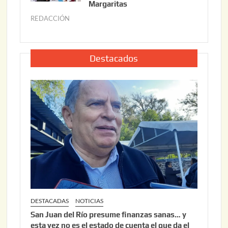
o
Margaritas
2
2
6
REDACCIÓN
j
2
u
,
l
2
i
Destacados
0
o
2
2
6
2
,
2
0
2
6
DESTACADAS
NOTICIAS
San Juan del Río presume finanzas sanas… y
esta vez no es el estado de cuenta el que da el