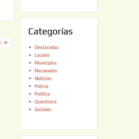
6
,
2
0
Categorías
2
6
3
Destacadas
Locales
Municipios
Nacionales
Noticias
Policía
Política
Querétaro
Sociales