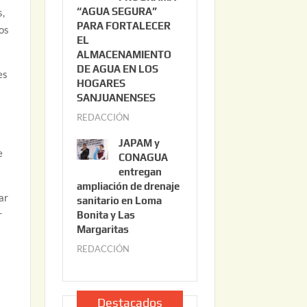
“AGUA SEGURA”
o
s,
6
PARA FORTALECER
2
tos
EL
2
ALMACENAMIENTO
,
DE AGUA EN LOS
es
2
HOGARES
0
SANJUANENSES
2
REDACCIÓN
j
6
u
JAPAM y
l
e
CONAGUA
i
entregan
ampliación de drenaje
o
ar
sanitario en Loma
2
r
Bonita y Las
2
Margaritas
,
REDACCIÓN
j
2
u
0
l
2
i
Destacados
6