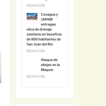
3
REDACCIÓN
j
,
u
2
Conagua y
n
0
JAPAM
i
entregan
2
obra de drenaje
o
6
sanitario en beneficio
3
de 800 habitantes de
0
San Juan del Río
,
REDACCIÓN
j
2
u
0
Ataque de
n
abejas en la
2
i
Maquío
6
o
REDACCIÓN
m
2
a
,
y
2
o
0
2
2
2