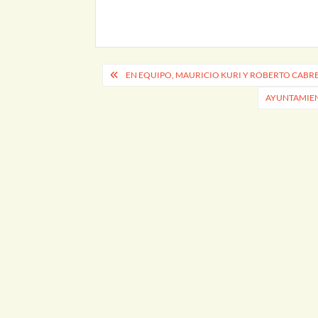
Navegación
EN EQUIPO, MAURICIO KURI Y ROBERTO CABR
de
AYUNTAMIEN
entradas