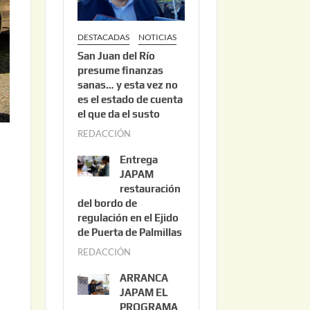
DESTACADAS
NOTICIAS
San Juan del Río
presume finanzas
sanas… y esta vez no
es el estado de cuenta
el que da el susto
REDACCIÓN
a
g
Entrega
o
JAPAM
s
restauración
del bordo de
t
regulación en el Ejido
o
de Puerta de Palmillas
3
REDACCIÓN
j
,
u
2
ARRANCA
l
0
JAPAM EL
i
PROGRAMA
2