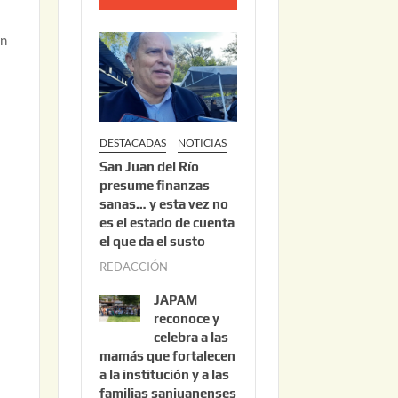
o
2
an
2
,
2
0
DESTACADAS
NOTICIAS
2
San Juan del Río
6
presume finanzas
sanas… y esta vez no
es el estado de cuenta
el que da el susto
REDACCIÓN
a
g
JAPAM
o
reconoce y
s
celebra a las
mamás que fortalecen
t
a la institución y a las
o
familias sanjuanenses