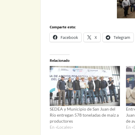
Comparte esto:
Facebook
X
Telegram
Relacionado
SEDEA y Municipio de San Juan del
Entr
Río entregan 578 toneladas de maíz a
Juan
productores
de a
En «Locales»
En «