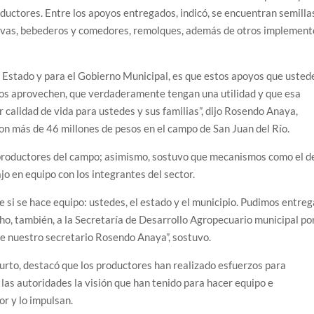
oductores. Entre los apoyos entregados, indicó, se encuentran semilla
 tolvas, bebederos y comedores, remolques, además de otros implemen
l Estado y para el Gobierno Municipal, es que estos apoyos que usted
s los aprovechen, que verdaderamente tengan una utilidad y que esa
r calidad de vida para ustedes y sus familias”, dijo Rosendo Anaya,
on más de 46 millones de pesos en el campo de San Juan del Río.
 productores del campo; asimismo, sostuvo que mecanismos como el d
jo en equipo con los integrantes del sector.
 si se hace equipo: ustedes, el estado y el municipio. Pudimos entreg
o, también, a la Secretaría de Desarrollo Agropecuario municipal po
de nuestro secretario Rosendo Anaya”, sostuvo.
surto, destacó que los productores han realizado esfuerzos para
a las autoridades la visión que han tenido para hacer equipo e
r y lo impulsan.