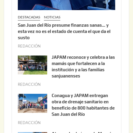
DESTACADAS
NOTICIAS
San Juan del Río presume finanzas sanas… y
esta vez no es el estado de cuenta el que da el
susto
REDACCIÓN
a
g
JAPAM reconoce y celebra a las
o
mamás que fortalecen a la
s
institución y a las familias
t
sanjuanenses
o
REDACCIÓN
j
3
u
Conagua y JAPAM entregan
,
n
obra de drenaje sanitario en
2
i
beneficio de 800 habitantes de
0
o
San Juan del Río
2
3
REDACCIÓN
j
6
0
u