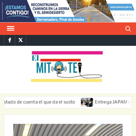
Saltar
al
contenido
Buscar
Facebook
Twitter
E
La vers
sarcást
MIT
de l
informa
 cuenta el que da el susto
Entrega JAPAM restauración d