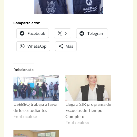
Comparte esto:
Facebook
X
Telegram
WhatsApp
Más
Relacionado
USEBEQ trabaja a favor
Llega a SJR programa de
de los estudiantes
Escuelas de Tiempo
En «Locales»
Completo
En «Locales»