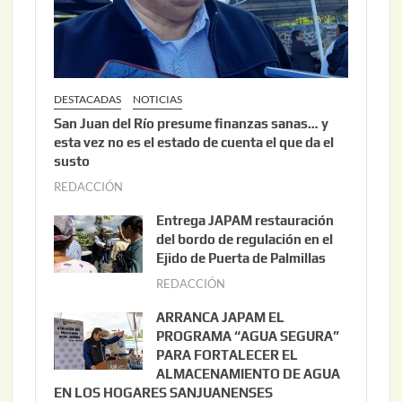
DESTACADAS
NOTICIAS
San Juan del Río presume finanzas sanas… y
esta vez no es el estado de cuenta el que da el
susto
REDACCIÓN
a
g
Entrega JAPAM restauración
o
del bordo de regulación en el
s
Ejido de Puerta de Palmillas
t
REDACCIÓN
j
o
u
ARRANCA JAPAM EL
3
l
PROGRAMA “AGUA SEGURA”
,
i
PARA FORTALECER EL
2
ALMACENAMIENTO DE AGUA
o
0
EN LOS HOGARES SANJUANENSES
2