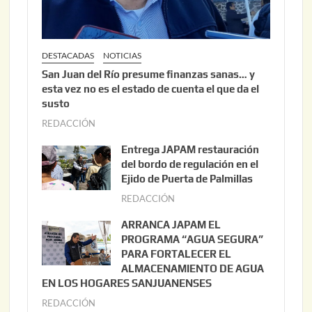
DESTACADAS
NOTICIAS
San Juan del Río presume finanzas sanas… y
esta vez no es el estado de cuenta el que da el
susto
REDACCIÓN
a
g
Entrega JAPAM restauración
o
del bordo de regulación en el
s
Ejido de Puerta de Palmillas
t
REDACCIÓN
j
o
u
ARRANCA JAPAM EL
3
l
PROGRAMA “AGUA SEGURA”
,
i
PARA FORTALECER EL
2
ALMACENAMIENTO DE AGUA
o
0
EN LOS HOGARES SANJUANENSES
2
2
REDACCIÓN
j
2