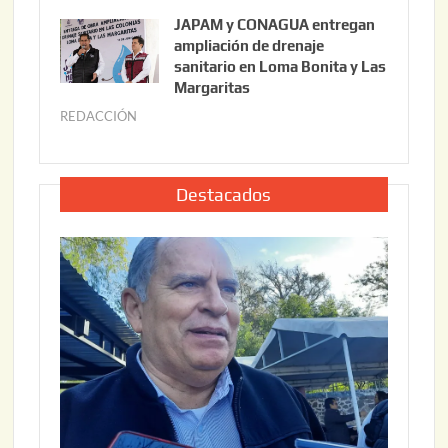
6
u
,
JAPAM y CONAGUA entregan
l
2
ampliación de drenaje
i
0
sanitario en Loma Bonita y Las
o
Margaritas
2
2
6
REDACCIÓN
j
2
u
,
l
2
i
Destacados
0
o
2
2
6
2
,
2
0
2
6