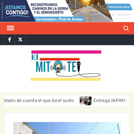
Saltar
al
contenido
Buscar
Facebook
Twitter
E
La vers
sarcást
MIT
de l
informa
 de cuenta el que da el susto
Entrega JAPAM restauración