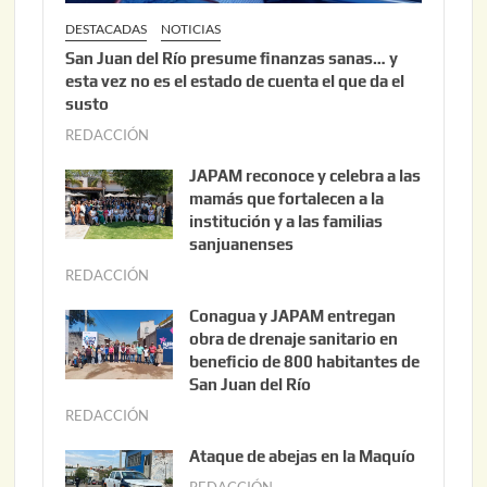
DESTACADAS
NOTICIAS
San Juan del Río presume finanzas sanas… y
esta vez no es el estado de cuenta el que da el
susto
REDACCIÓN
a
g
JAPAM reconoce y celebra a las
o
mamás que fortalecen a la
s
institución y a las familias
t
sanjuanenses
o
REDACCIÓN
j
3
u
Conagua y JAPAM entregan
,
n
obra de drenaje sanitario en
2
i
beneficio de 800 habitantes de
0
o
San Juan del Río
2
3
REDACCIÓN
j
6
0
u
Ataque de abejas en la Maquío
,
n
REDACCIÓN
m