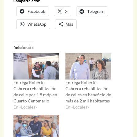
Comparte esto:
Facebook
X
Telegram
WhatsApp
Más
Relacionado
Entrega Roberto
Entrega Roberto
Cabrera rehabilitación
Cabrera rehabilitación
de calle por 1.8 mdp en
de calles en beneficio de
Cuarto Centenario
más de 2 mil habitantes
En «Locales»
En «Locales»