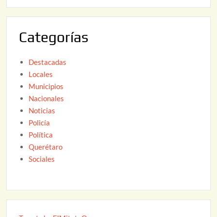
6
0
2
Categorías
6
Destacadas
Locales
Municipios
Nacionales
Noticias
Policía
Política
Querétaro
Sociales