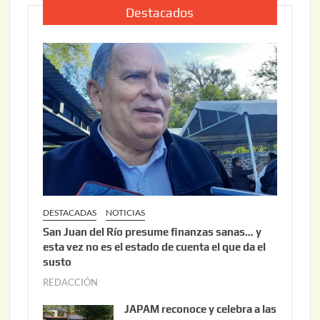
2
i
Destacados
0
o
2
2
6
2
,
2
0
2
6
DESTACADAS
NOTICIAS
San Juan del Río presume finanzas sanas… y
esta vez no es el estado de cuenta el que da el
susto
REDACCIÓN
a
g
JAPAM reconoce y celebra a las
o