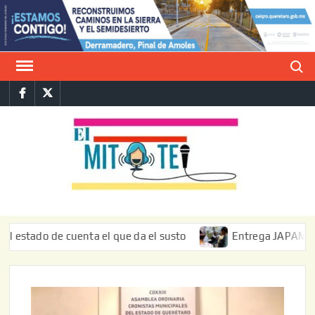
Saltar
al
contenido
Buscar
Facebook
Twitter
E
La vers
sarcást
MIT
de l
informa
do de cuenta el que da el susto
Entrega JAPAM restauraci