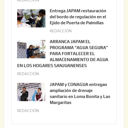
g
Entrega JAPAM restauración
o
del bordo de regulación en el
s
Ejido de Puerta de Palmillas
t
REDACCIÓN
j
o
u
ARRANCA JAPAM EL
3
l
PROGRAMA “AGUA SEGURA”
,
i
PARA FORTALECER EL
2
ALMACENAMIENTO DE AGUA
o
0
EN LOS HOGARES SANJUANENSES
2
2
REDACCIÓN
j
2
6
u
,
JAPAM y CONAGUA entregan
l
2
ampliación de drenaje
i
0
sanitario en Loma Bonita y Las
o
Margaritas
2
2
6
REDACCIÓN
j
2
u
,
l