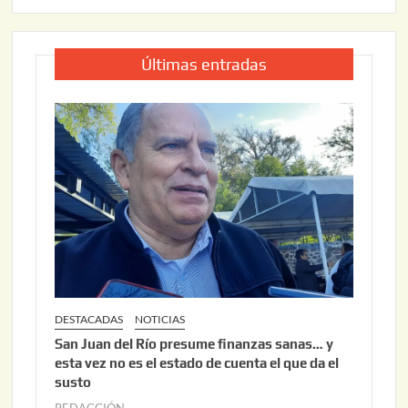
Últimas entradas
DESTACADAS
NOTICIAS
San Juan del Río presume finanzas sanas… y
esta vez no es el estado de cuenta el que da el
susto
REDACCIÓN
a