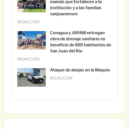
mamás que fortalecen a la
s
institución y a las familias
t
sanjuanenses
o
REDACCIÓN
j
3
u
Conagua y JAPAM entregan
,
n
obra de drenaje sanitario en
2
i
beneficio de 800 habitantes de
0
o
San Juan del Río
2
3
REDACCIÓN
j
6
0
u
Ataque de abejas en la Maquío
,
n
REDACCIÓN
m
2
i
a
0
o
y
2
2
o
6
,
2
2
2
0
,
2
2