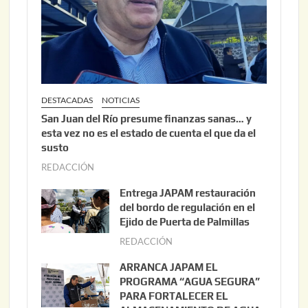
DESTACADAS
NOTICIAS
San Juan del Río presume finanzas sanas… y
esta vez no es el estado de cuenta el que da el
susto
REDACCIÓN
a
g
Entrega JAPAM restauración
o
del bordo de regulación en el
s
Ejido de Puerta de Palmillas
t
REDACCIÓN
j
o
u
ARRANCA JAPAM EL
3
l
PROGRAMA “AGUA SEGURA”
,
i
PARA FORTALECER EL
2