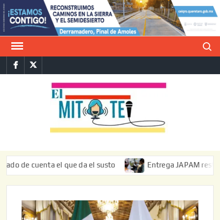
Saltar
al
contenido
Buscar
Facebook
Twitter
E
La vers
sarcást
MIT
de l
informa
cuenta el que da el susto
Entrega JAPAM restauración del