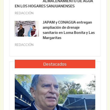
ALMACENAMIENTO DE AGUA
o
0
EN LOS HOGARES SANJUANENSES
2
2
REDACCIÓN
j
2
6
u
,
JAPAM y CONAGUA entregan
l
2
ampliación de drenaje
i
0
sanitario en Loma Bonita y Las
o
Margaritas
2
2
6
REDACCIÓN
j
2
u
,
l
2
i
Destacados
0
o
2
2
6
2
,
2
0
2