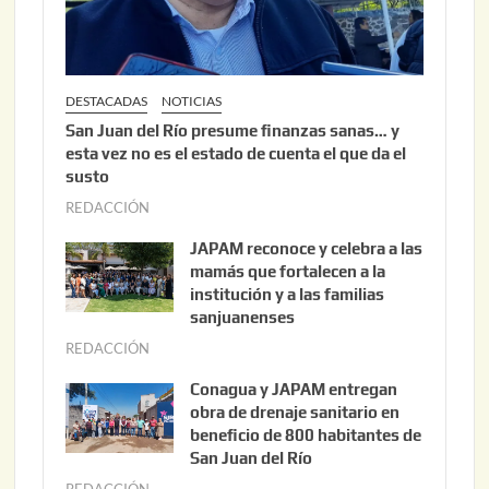
6
DESTACADAS
NOTICIAS
San Juan del Río presume finanzas sanas… y
esta vez no es el estado de cuenta el que da el
susto
REDACCIÓN
a
g
JAPAM reconoce y celebra a las
o
mamás que fortalecen a la
s
institución y a las familias
t
sanjuanenses
o
REDACCIÓN
j
3
u
Conagua y JAPAM entregan
,
n
obra de drenaje sanitario en
2
i
beneficio de 800 habitantes de
0
o
San Juan del Río
2
3
REDACCIÓN
j