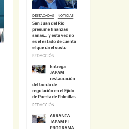
DESTACADAS
NOTICIAS
San Juan del Río
presume finanzas
sanas… y esta vez no
es el estado de cuenta
el que da el susto
REDACCIÓN
a
g
Entrega
o
JAPAM
s
restauración
del bordo de
t
regulación en el Ejido
o
de Puerta de Palmillas
3
REDACCIÓN
j
,
u
2
ARRANCA
l
0
JAPAM EL
i
PROGRAMA
2