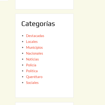
6
,
2
0
Categorías
2
6
Destacadas
Locales
Municipios
Nacionales
Noticias
Policía
Política
Querétaro
Sociales