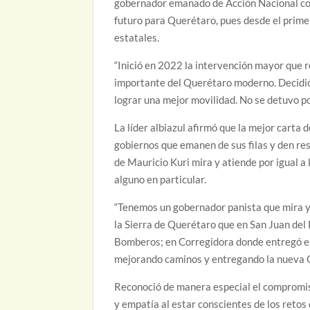
gobernador emanado de Acción Nacional con 
futuro para Querétaro, pues desde el primer
estatales.
“Inició en 2022 la intervención mayor que r
importante del Querétaro moderno. Decidió
lograr una mejor movilidad. No se detuvo po
La líder albiazul afirmó que la mejor carta
gobiernos que emanen de sus filas y den res
de Mauricio Kuri mira y atiende por igual a 
alguno en particular.
“Tenemos un gobernador panista que mira y 
la Sierra de Querétaro que en San Juan del
Bomberos; en Corregidora donde entregó el 
mejorando caminos y entregando la nueva C
Reconoció de manera especial el compromiso
y empatía al estar conscientes de los reto