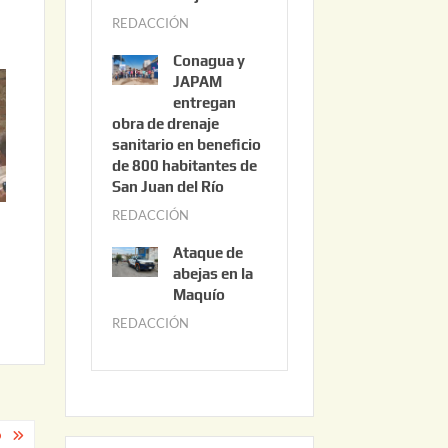
3
REDACCIÓN
j
,
u
2
Conagua y
n
0
JAPAM
i
entregan
2
obra de drenaje
o
6
sanitario en beneficio
3
de 800 habitantes de
0
San Juan del Río
,
REDACCIÓN
j
2
u
0
Ataque de
n
abejas en la
2
i
Maquío
6
o
REDACCIÓN
m
2
a
,
y
2
o
0
2
O
2
2