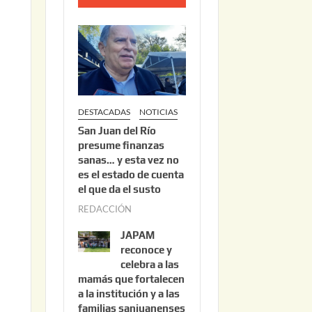
o
2
2
,
2
0
DESTACADAS
NOTICIAS
2
San Juan del Río
6
presume finanzas
sanas… y esta vez no
es el estado de cuenta
el que da el susto
REDACCIÓN
a
g
JAPAM
o
reconoce y
s
celebra a las
mamás que fortalecen
t
a la institución y a las
o
familias sanjuanenses