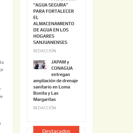
“AGUA SEGURA”
o
6
PARA FORTALECER
2
EL
2
ALMACENAMIENTO
,
DE AGUA EN LOS
2
HOGARES
0
SANJUANENSES
2
REDACCIÓN
j
6
u
JAPAM y
sta
l
CONAGUA
or
i
entregan
ampliación de drenaje
o
sanitario en Loma
2
r
Bonita y Las
2
de
Margaritas
,
REDACCIÓN
j
2
u
0
l
a
2
i
Destacados
6