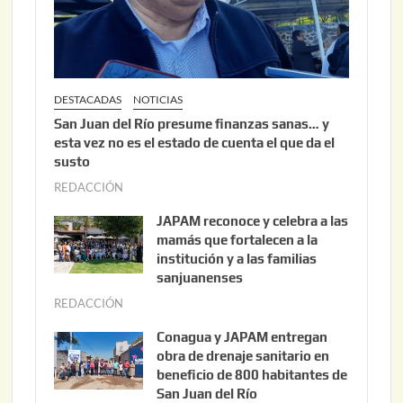
2
6
DESTACADAS
NOTICIAS
San Juan del Río presume finanzas sanas… y
esta vez no es el estado de cuenta el que da el
susto
REDACCIÓN
a
g
JAPAM reconoce y celebra a las
o
mamás que fortalecen a la
s
institución y a las familias
t
sanjuanenses
o
REDACCIÓN
j
3
u
Conagua y JAPAM entregan
,
n
obra de drenaje sanitario en
2
i
beneficio de 800 habitantes de
0
o
San Juan del Río