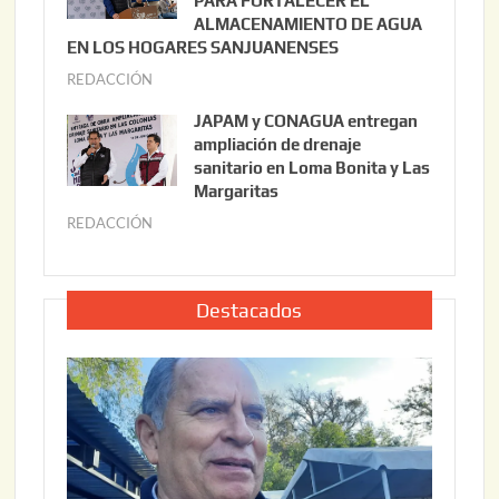
PARA FORTALECER EL
2
ALMACENAMIENTO DE AGUA
o
0
EN LOS HOGARES SANJUANENSES
2
2
REDACCIÓN
j
2
6
u
,
JAPAM y CONAGUA entregan
l
2
ampliación de drenaje
i
0
sanitario en Loma Bonita y Las
o
Margaritas
2
2
6
REDACCIÓN
j
2
u
,
l
2
i
Destacados
0
o
2
2
6
2
,
2
0