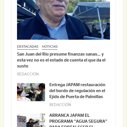
DESTACADAS
NOTICIAS
San Juan del Río presume finanzas sanas… y
esta vez no es el estado de cuenta el que da el
susto
REDACCIÓN
a
g
Entrega JAPAM restauración
o
del bordo de regulación en el
s
Ejido de Puerta de Palmillas
t
REDACCIÓN
j
o
u
ARRANCA JAPAM EL
3
l
PROGRAMA “AGUA SEGURA”
,
i