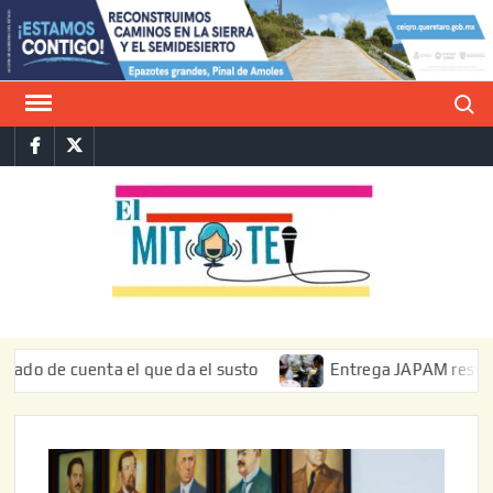
Saltar
al
contenido
Buscar
Facebook
Twitter
E
La vers
sarcást
MIT
de l
informa
cuenta el que da el susto
Entrega JAPAM restauración del