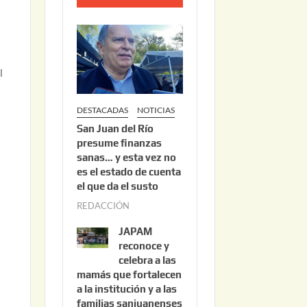
o
2
2
,
l
2
0
DESTACADAS
NOTICIAS
2
San Juan del Río
6
presume finanzas
sanas… y esta vez no
es el estado de cuenta
el que da el susto
REDACCIÓN
a
g
JAPAM
o
reconoce y
s
celebra a las
mamás que fortalecen
t
a la institución y a las
o
familias sanjuanenses