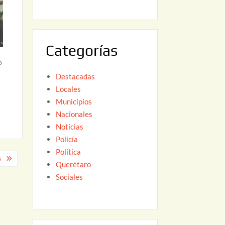
6
,
2
0
Categorías
2
o
6
Destacadas
Locales
Municipios
Nacionales
Noticias
Policía
Política
S
Querétaro
Sociales