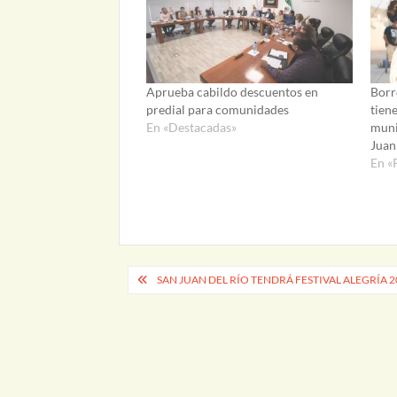
Aprueba cabildo descuentos en
Borr
predial para comunidades
tien
En «Destacadas»
muni
Juan
En «
Navegación
SAN JUAN DEL RÍO TENDRÁ FESTIVAL ALEGRÍA 
de
entradas