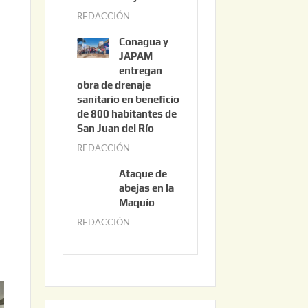
3
REDACCIÓN
j
,
u
2
Conagua y
n
0
JAPAM
i
entregan
2
obra de drenaje
o
6
sanitario en beneficio
3
de 800 habitantes de
0
San Juan del Río
,
REDACCIÓN
j
2
u
0
Ataque de
n
abejas en la
2
i
Maquío
6
o
REDACCIÓN
m
2
a
,
y
2
o
0
2
2
2