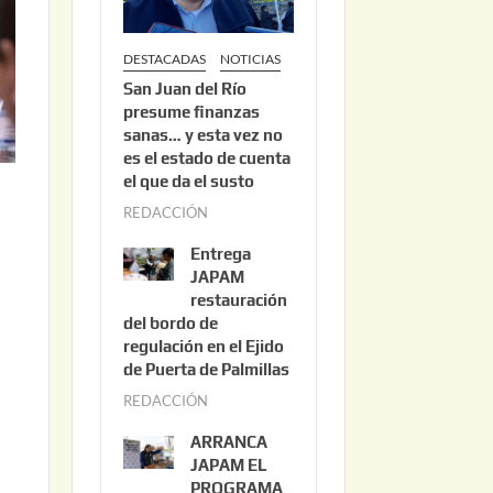
DESTACADAS
NOTICIAS
San Juan del Río
presume finanzas
sanas… y esta vez no
es el estado de cuenta
el que da el susto
REDACCIÓN
a
g
Entrega
o
JAPAM
s
restauración
del bordo de
t
regulación en el Ejido
o
de Puerta de Palmillas
3
REDACCIÓN
j
,
u
2
ARRANCA
l
0
JAPAM EL
i
PROGRAMA
2