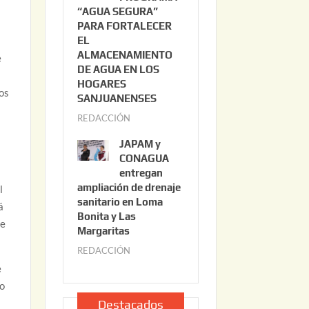
“AGUA SEGURA”
o
6
PARA FORTALECER
2
EL
2
ALMACENAMIENTO
e
,
DE AGUA EN LOS
2
HOGARES
los
0
SANJUANENSES
2
REDACCIÓN
j
6
u
JAPAM y
l
CONAGUA
i
entregan
ampliación de drenaje
o
l
sanitario en Loma
2
á
Bonita y Las
2
te
Margaritas
,
REDACCIÓN
j
2
u
e
0
l
to
2
i
Destacados
6