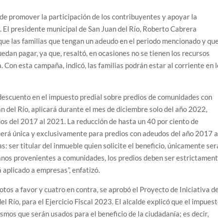
 de promover la participación de los contribuyentes y apoyar la
. El presidente municipal de San Juan del Río, Roberto Cabrera
ue las familias que tengan un adeudo en el periodo mencionado y qu
dan pagar, ya que, resaltó, en ocasiones no se tienen los recursos
. Con esta campaña, indicó, las familias podrán estar al corriente en 
 descuento en el impuesto predial sobre predios de comunidades con
n del Río, aplicará durante el mes de diciembre solo del año 2022,
os del 2017 al 2021. La reducción de hasta un 40 por ciento de
 será única y exclusivamente para predios con adeudos del año 2017 a
: ser titular del inmueble quien solicite el beneficio, únicamente ser
banos provenientes a comunidades, los predios deben ser estrictamen
 aplicado a empresas”, enfatizó.
otos a favor y cuatro en contra, se aprobó el Proyecto de Iniciativa d
l Río, para el Ejercicio Fiscal 2023. El alcalde explicó que el impues
smos que serán usados para el beneficio de la ciudadanía; es decir,