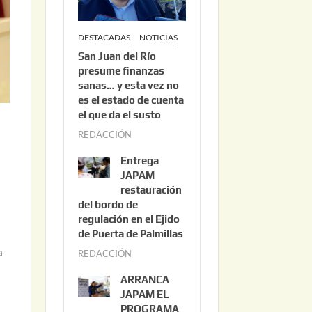
DESTACADAS
NOTICIAS
San Juan del Río
presume finanzas
sanas… y esta vez no
es el estado de cuenta
el que da el susto
REDACCIÓN
a
g
Entrega
o
JAPAM
s
restauración
del bordo de
t
regulación en el Ejido
o
de Puerta de Palmillas
3
a
REDACCIÓN
j
,
u
2
ARRANCA
l
0
JAPAM EL
i
PROGRAMA
2