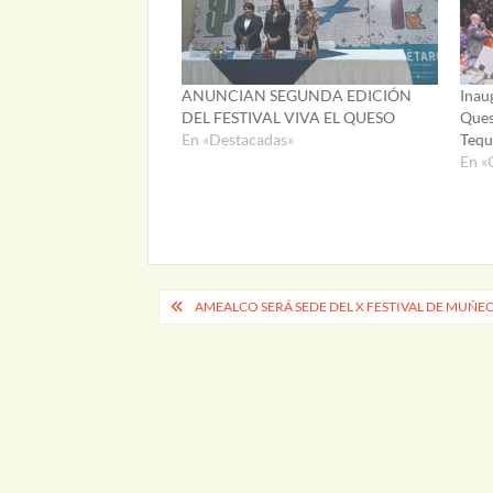
ANUNCIAN SEGUNDA EDICIÓN
Inau
DEL FESTIVAL VIVA EL QUESO
Ques
En «Destacadas»
Tequ
En «
Navegación
AMEALCO SERÁ SEDE DEL X FESTIVAL DE MUÑE
de
entradas