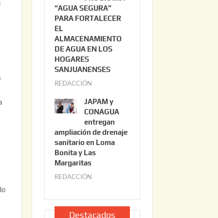
s
“AGUA SEGURA”
o
6
PARA FORTALECER
2
EL
2
ALMACENAMIENTO
,
DE AGUA EN LOS
2
HOGARES
0
SANJUANENSES
a
2
REDACCIÓN
j
6
u
JAPAM y
a
l
CONAGUA
i
entregan
ampliación de drenaje
o
sanitario en Loma
2
Bonita y Las
2
Margaritas
,
REDACCIÓN
j
2
u
do
0
l
2
i
Destacados
6