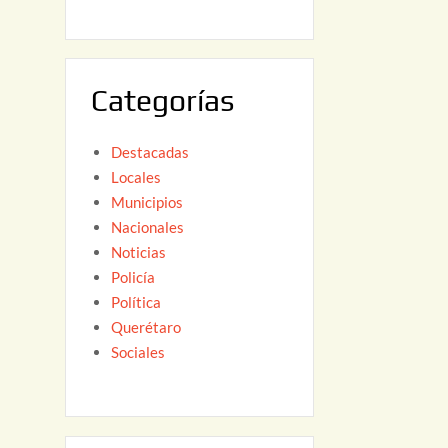
6
,
2
0
Categorías
2
6
Destacadas
Locales
Municipios
Nacionales
Noticias
Policía
Política
Querétaro
Sociales