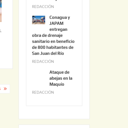
3
REDACCIÓN
j
,
u
2
Conagua y
n
0
JAPAM
i
entregan
2
L
obra de drenaje
o
6
sanitario en beneficio
3
de 800 habitantes de
0
San Juan del Río
,
REDACCIÓN
j
2
u
0
Ataque de
n
abejas en la
2
i
Maquío
6
S
o
REDACCIÓN
m
2
a
,
y
2
o
0
2
2
2