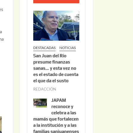
o
es
2
2
,
ha
2
ema
0
DESTACADAS
NOTICIAS
2
San Juan del Río
6
presume finanzas
sanas… y esta vez no
es el estado de cuenta
el que da el susto
REDACCIÓN
a
g
JAPAM
o
reconoce y
s
celebra a las
mamás que fortalecen
t
a la institución y a las
o
familias sanjuanenses