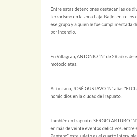
Entre estas detenciones destacan las de di
terrorismo en la zona Laja-Bajío; entre lo
ese grupo y a quien le fue cumplimentada d
por incendio.
En Villagrán, ANTONIO “N” de 28 años de ed
motocicletas.
Así mismo, JOSÉ GUSTAVO “N” alias “El Chap
homicidios en la ciudad de Irapuato.
También en Irapuato, SERGIO ARTURO “N” ap
en más de veinte eventos delictivos, entre 
Pantano”, este sujeto es el cuarto intervini