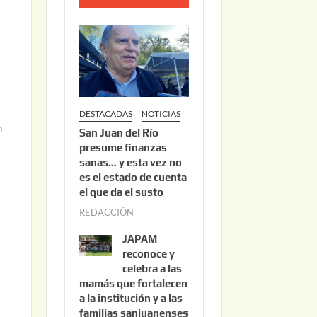
o
2
2
,
2
0
DESTACADAS
NOTICIAS
2
n
San Juan del Río
6
presume finanzas
sanas… y esta vez no
es el estado de cuenta
el que da el susto
REDACCIÓN
a
g
JAPAM
o
reconoce y
s
celebra a las
mamás que fortalecen
t
a la institución y a las
o
familias sanjuanenses