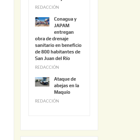
3
REDACCIÓN
j
,
u
2
Conagua y
n
0
JAPAM
i
entregan
2
obra de drenaje
o
6
sanitario en beneficio
3
de 800 habitantes de
0
San Juan del Río
,
REDACCIÓN
j
2
u
0
Ataque de
n
abejas en la
2
i
Maquío
6
o
REDACCIÓN
m
2
a
,
y
2
o
0
2
2
2