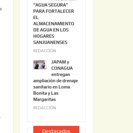
“AGUA SEGURA”
o
6
de
PARA FORTALECER
2
EL
2
ALMACENAMIENTO
,
DE AGUA EN LOS
2
HOGARES
0
SANJUANENSES
2
REDACCIÓN
j
6
u
JAPAM y
l
CONAGUA
i
entregan
ampliación de drenaje
o
sanitario en Loma
2
Bonita y Las
2
Margaritas
,
REDACCIÓN
j
2
u
o
0
l
2
i
Destacados
6