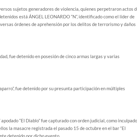
versos sujetos generadores de violencia, quienes perpetraron actos 
s detenidos está ÁNGEL LEONARDO “N”, identificado como el líder de
iversas órdenes de aprehensión por los delitos de terrorismo y daños
ad, fue detenido en posesión de cinco armas largas y varias
arro”, fue detenido por su presunta participación en múltiples
odado “El Diablo” fue capturado con orden judicial, como inculpad
ellos la masacre registrada el pasado 15 de octubre en el bar “El
ente detenido por dicho evento.