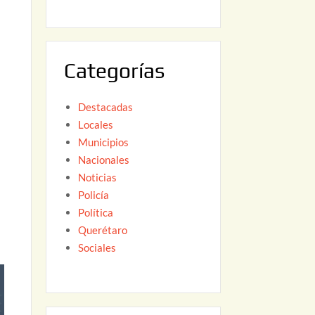
6
,
2
0
Categorías
2
6
Destacadas
Locales
Municipios
Nacionales
Noticias
Policía
Política
Querétaro
Sociales