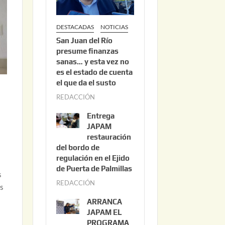
DESTACADAS
NOTICIAS
San Juan del Río
presume finanzas
sanas… y esta vez no
es el estado de cuenta
el que da el susto
REDACCIÓN
a
g
Entrega
o
JAPAM
s
restauración
del bordo de
t
regulación en el Ejido
o
de Puerta de Palmillas
3
s
REDACCIÓN
j
,
es
u
2
ARRANCA
l
0
JAPAM EL
i
PROGRAMA
2