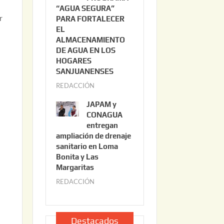
“AGUA SEGURA”
o
6
r
PARA FORTALECER
2
EL
2
ALMACENAMIENTO
,
DE AGUA EN LOS
2
HOGARES
0
SANJUANENSES
2
REDACCIÓN
j
6
u
JAPAM y
l
CONAGUA
i
entregan
ampliación de drenaje
o
sanitario en Loma
2
Bonita y Las
2
Margaritas
,
REDACCIÓN
j
2
u
0
l
2
i
Destacados
6