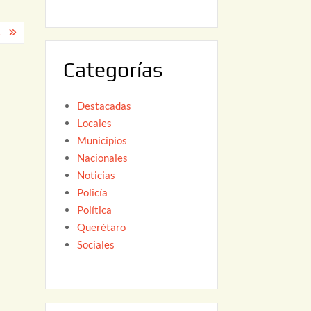
6
,
.
2
0
Categorías
2
6
Destacadas
Locales
Municipios
Nacionales
Noticias
Policía
Política
Querétaro
Sociales