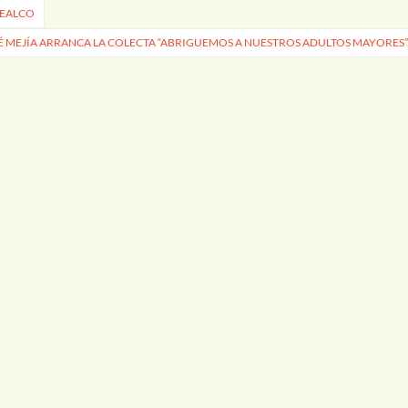
MEALCO
É MEJÍA ARRANCA LA COLECTA “ABRIGUEMOS A NUESTROS ADULTOS MAYORES”