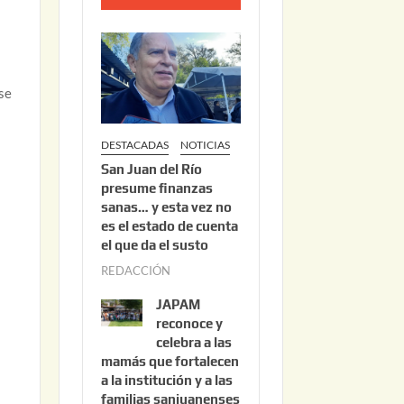
o
2
2
,
 se
2
0
DESTACADAS
NOTICIAS
2
San Juan del Río
6
presume finanzas
sanas… y esta vez no
es el estado de cuenta
el que da el susto
REDACCIÓN
a
g
JAPAM
o
reconoce y
s
celebra a las
mamás que fortalecen
t
a la institución y a las
o
familias sanjuanenses