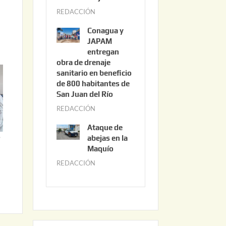
3
REDACCIÓN
j
,
u
2
Conagua y
n
0
JAPAM
i
entregan
2
obra de drenaje
o
6
sanitario en beneficio
3
de 800 habitantes de
0
San Juan del Río
,
REDACCIÓN
j
2
u
0
Ataque de
n
o
abejas en la
2
i
Maquío
6
o
REDACCIÓN
m
2
a
,
y
2
o
0
2
2
2