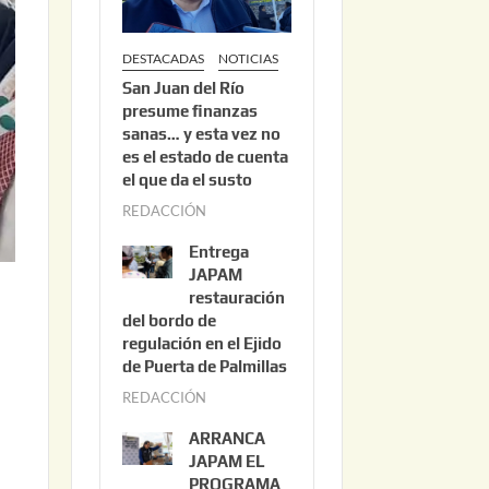
DESTACADAS
NOTICIAS
San Juan del Río
presume finanzas
sanas… y esta vez no
es el estado de cuenta
el que da el susto
REDACCIÓN
a
g
Entrega
o
JAPAM
s
restauración
del bordo de
t
regulación en el Ejido
o
de Puerta de Palmillas
3
REDACCIÓN
j
,
u
2
ARRANCA
l
0
JAPAM EL
i
PROGRAMA
2