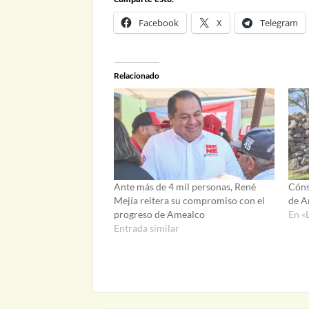
Facebook
X
Telegram
Relacionado
Ante más de 4 mil personas, René
Cóns
Mejía reitera su compromiso con el
de A
progreso de Amealco
En «
Entrada similar