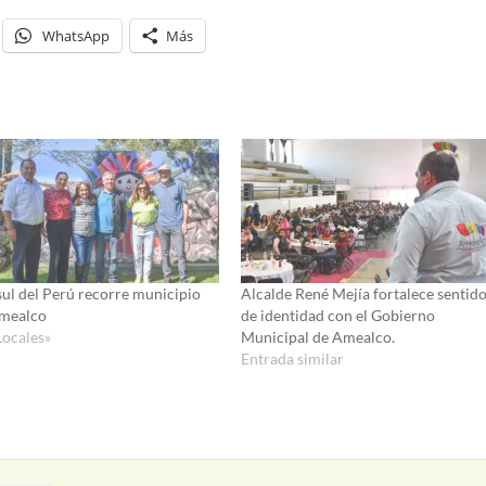
WhatsApp
Más
ul del Perú recorre municipio
Alcalde René Mejía fortalece sentid
mealco
de identidad con el Gobierno
Locales»
Municipal de Amealco.
Entrada similar