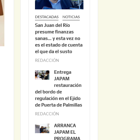
DESTACADAS
NOTICIAS
San Juan del Río
presume finanzas
sanas… y esta vez no
es el estado de cuenta
el que da el susto
REDACCIÓN
a
g
Entrega
o
JAPAM
s
restauración
del bordo de
t
regulación en el Ejido
o
de Puerta de Palmillas
3
REDACCIÓN
j
,
u
2
ARRANCA
l
0
JAPAM EL
i
PROGRAMA
2