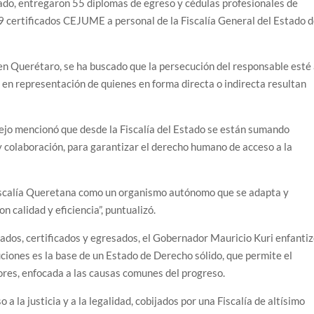
ado, entregaron 55 diplomas de egreso y cédulas profesionales de
19 certificados CEJUME a personal de la Fiscalía General del Estado 
 en Querétaro, se ha buscado que la persecución del responsable esté
 en representación de quienes en forma directa o indirecta resultan
ejo mencionó que desde la Fiscalía del Estado se están sumando
y colaboración, para garantizar el derecho humano de acceso a la
Fiscalía Queretana como un organismo autónomo que se adapta y
n calidad y eficiencia”, puntualizó.
nados, certificados y egresados, el Gobernador Mauricio Kuri enfanti
uciones es la base de un Estado de Derecho sólido, que permite el
ores, enfocada a las causas comunes del progreso.
 a la justicia y a la legalidad, cobijados por una Fiscalía de altísimo