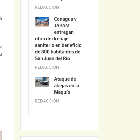
3
REDACCIÓN
j
,
u
2
ta
Conagua y
n
0
JAPAM
i
entregan
2
obra de drenaje
o
6
sanitario en beneficio
ez
3
de 800 habitantes de
la
0
San Juan del Río
,
REDACCIÓN
j
2
u
0
Ataque de
n
abejas en la
2
i
Maquío
6
o
REDACCIÓN
m
2
a
,
y
2
o
0
2
2
2