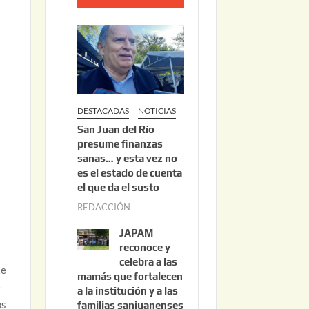
o
2
2
,
2
0
DESTACADAS
NOTICIAS
2
San Juan del Río
6
presume finanzas
sanas… y esta vez no
es el estado de cuenta
el que da el susto
REDACCIÓN
a
g
JAPAM
o
reconoce y
s
celebra a las
te
mamás que fortalecen
t
e
a la institución y a las
o
os
familias sanjuanenses