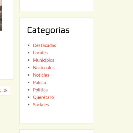
6
,
2
0
Categorías
2
6
Destacadas
Locales
Municipios
Nacionales
Noticias
Policía
Política
S
Querétaro
Sociales