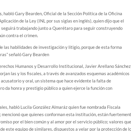
habló Gary Bearden, Oficial de la Sección Política de la Oficina
licación de la Ley (INL por sus siglas en inglés), quien dijo que el
 seguirá trabajando junto a Querétaro para seguir construyendo
ún contra el crimen.
e las habilidades de investigación y litigio, porque de esta forma
uras” señaló Gary Bearden
 Derechos Humanos y Desarrollo Institucional, Javier Arellano Sánchez
forjan las y los fiscales, a través de avanzados esquemas académicos
 acusatorio y oral, un sistema que hace evidente la falta de
ro da honra y prestigio público a quien ejerce la función con
cales, habló Lucila González Almaráz quien fue nombrada Fiscala
o; mencionó que quienes conforman esta institución, están fuertemen
promiso por el bien común y al amor por el servicio público; valores qu
 este equipo de similares, dispuestos a velar por la protección de l