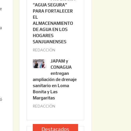
“AGUA SEGURA”
o
6
de
PARA FORTALECER
2
EL
2
ALMACENAMIENTO
,
 a
DE AGUA EN LOS
2
HOGARES
0
SANJUANENSES
2
REDACCIÓN
j
6
u
JAPAM y
l
CONAGUA
i
entregan
ampliación de drenaje
o
sanitario en Loma
2
Bonita y Las
2
Margaritas
zó
,
REDACCIÓN
j
2
u
0
l
2
i
Destacados
6