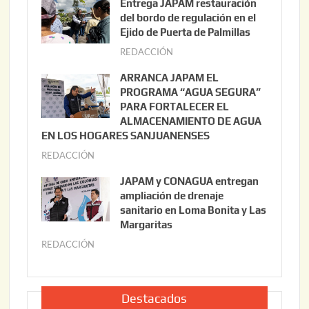
Entrega JAPAM restauración
o
del bordo de regulación en el
s
Ejido de Puerta de Palmillas
t
REDACCIÓN
j
o
u
ARRANCA JAPAM EL
3
l
PROGRAMA “AGUA SEGURA”
,
i
PARA FORTALECER EL
2
ALMACENAMIENTO DE AGUA
o
0
EN LOS HOGARES SANJUANENSES
2
2
REDACCIÓN
j
2
6
u
,
JAPAM y CONAGUA entregan
l
2
ampliación de drenaje
i
0
sanitario en Loma Bonita y Las
o
Margaritas
2
2
6
REDACCIÓN
j
2
u
,
l
2
i
Destacados