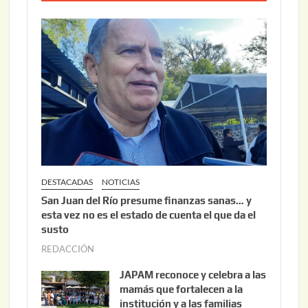
0
o
2
2
6
2
,
2
0
2
6
DESTACADAS
NOTICIAS
San Juan del Río presume finanzas sanas… y
esta vez no es el estado de cuenta el que da el
susto
REDACCIÓN
a
g
JAPAM reconoce y celebra a las
o
mamás que fortalecen a la
s
institución y a las familias