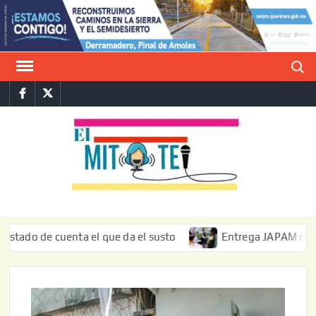
Saltar
al
contenido
Buscar
Facebook
Twitter
E
La vers
sarcást
MIT
de l
informa
 de cuenta el que da el susto
Entrega JAPAM restauración