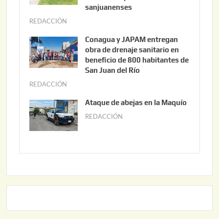
t
sanjuanenses
o
REDACCIÓN
j
3
u
Conagua y JAPAM entregan
,
n
obra de drenaje sanitario en
2
i
beneficio de 800 habitantes de
0
o
San Juan del Río
2
3
REDACCIÓN
j
6
0
u
Ataque de abejas en la Maquío
,
n
REDACCIÓN
m
2
i
a
0
o
y
2
2
o
6
,
2
2
2
0
,
2
2
6
0