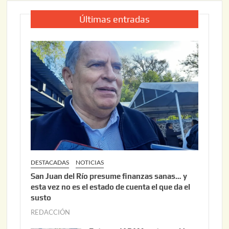
Últimas entradas
DESTACADAS
NOTICIAS
San Juan del Río presume finanzas sanas… y
esta vez no es el estado de cuenta el que da el
susto
REDACCIÓN
a
g