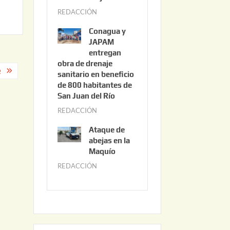
3
REDACCIÓN
j
,
u
2
Conagua y
n
0
JAPAM
i
entregan
2
obra de drenaje
o
6
Q
sanitario en beneficio
3
de 800 habitantes de
0
San Juan del Río
,
REDACCIÓN
j
2
u
0
Ataque de
n
abejas en la
2
i
Maquío
6
o
REDACCIÓN
m
2
a
,
y
2
o
0
2
2
2