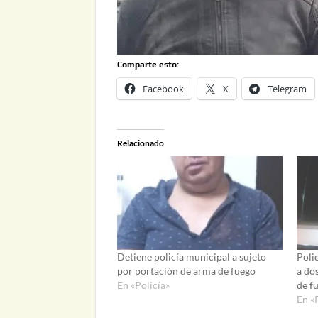
Comparte esto:
Facebook
X
Telegram
Relacionado
Detiene policía municipal a sujeto
Poli
por portación de arma de fuego
a do
En «Policía»
de f
En «