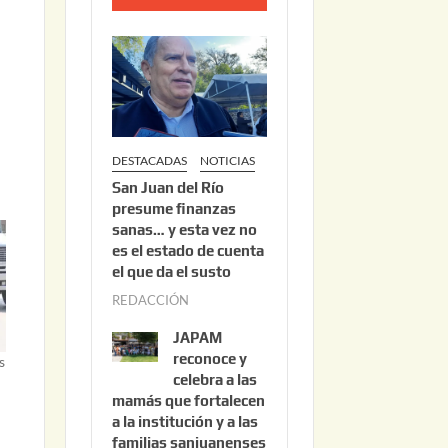
o
2
2
,
2
0
DESTACADAS
NOTICIAS
2
San Juan del Río
6
presume finanzas
sanas… y esta vez no
es el estado de cuenta
el que da el susto
REDACCIÓN
a
g
JAPAM
o
reconoce y
s
s
celebra a las
mamás que fortalecen
t
a la institución y a las
o
familias sanjuanenses