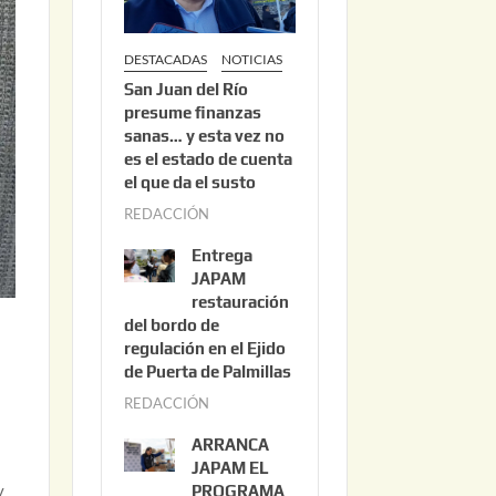
DESTACADAS
NOTICIAS
San Juan del Río
presume finanzas
sanas… y esta vez no
es el estado de cuenta
el que da el susto
REDACCIÓN
a
g
Entrega
o
JAPAM
s
restauración
del bordo de
t
regulación en el Ejido
o
de Puerta de Palmillas
3
REDACCIÓN
j
,
u
2
ARRANCA
l
0
JAPAM EL
i
y
PROGRAMA
2