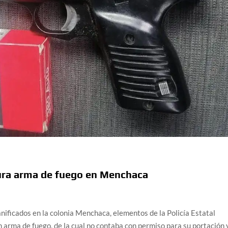
ura arma de fuego en Menchaca
nificados en la colonia Menchaca, elementos de la Policía Estatal
 arma de fuego, de la cual no contaba con permiso para su portación 