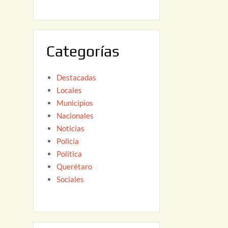
6
,
2
0
Categorías
2
6
Destacadas
Locales
Municipios
Nacionales
Noticias
Policía
Política
Querétaro
Sociales