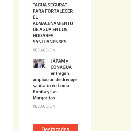
“AGUA SEGURA”
o
6
PARA FORTALECER
2
EL
2
ALMACENAMIENTO
,
DE AGUA EN LOS
2
HOGARES
0
SANJUANENSES
2
REDACCIÓN
j
6
u
JAPAM y
l
CONAGUA
i
entregan
ampliación de drenaje
o
sanitario en Loma
2
Bonita y Las
2
Margaritas
,
REDACCIÓN
j
2
u
0
l
2
i
Destacados
6