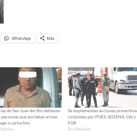
WhatsApp
Más
cías de San Juan del Río detienen
Se implementan acciones preventiva
s personas que portaban armas
conjuntas por POES, SEDENA, GN y
uego y cartuchos
FGR
Policía»
En «Policía»