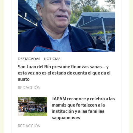
,
2
0
2
6
DESTACADAS
NOTICIAS
San Juan del Río presume finanzas sanas… y
esta vez no es el estado de cuenta el que da el
susto
REDACCIÓN
a
g
JAPAM reconoce y celebra a las
o
mamás que fortalecen a la
s
institución y a las familias
t
sanjuanenses
o
REDACCIÓN
j
3