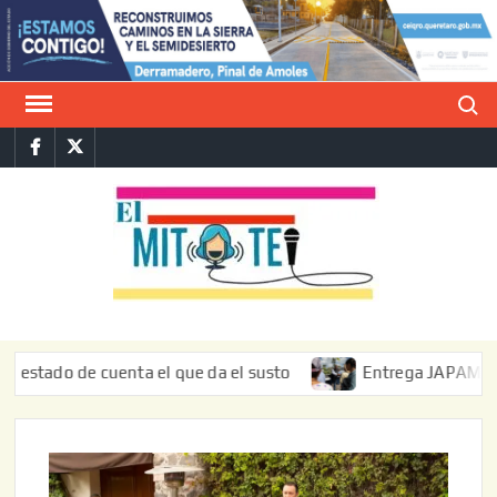
Saltar
al
contenido
Buscar
Facebook
Twitter
E
La vers
sarcást
MIT
de l
informa
do de cuenta el que da el susto
Entrega JAPAM restauraci