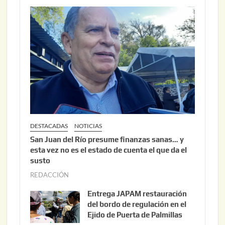
DESTACADAS
NOTICIAS
San Juan del Río presume finanzas sanas… y
esta vez no es el estado de cuenta el que da el
susto
REDACCIÓN
a
g
Entrega JAPAM restauración
o
del bordo de regulación en el
s
Ejido de Puerta de Palmillas
t