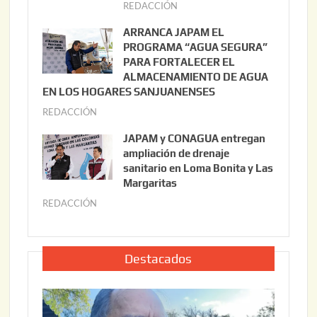
REDACCIÓN
j
o
u
ARRANCA JAPAM EL
3
l
PROGRAMA “AGUA SEGURA”
,
i
PARA FORTALECER EL
2
ALMACENAMIENTO DE AGUA
o
0
EN LOS HOGARES SANJUANENSES
2
2
REDACCIÓN
j
2
6
u
,
JAPAM y CONAGUA entregan
l
2
ampliación de drenaje
i
0
sanitario en Loma Bonita y Las
o
Margaritas
2
2
6
REDACCIÓN
j
2
u
,
l
2
i
Destacados
0
o
2
2
6
2