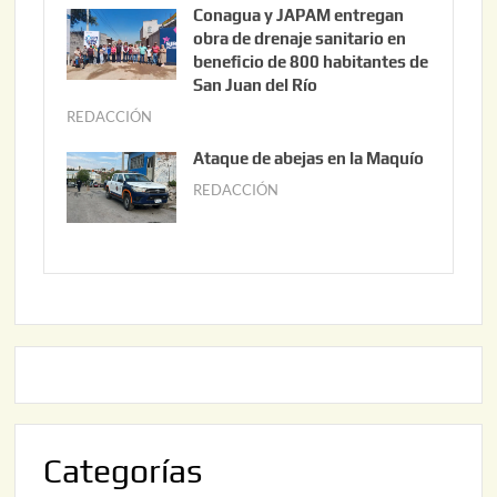
u
Conagua y JAPAM entregan
,
n
obra de drenaje sanitario en
2
i
beneficio de 800 habitantes de
0
o
San Juan del Río
2
3
REDACCIÓN
j
6
0
u
Ataque de abejas en la Maquío
,
n
REDACCIÓN
m
2
i
a
0
o
y
2
2
o
6
,
2
2
2
0
,
2
2
6
0
2
Categorías
6