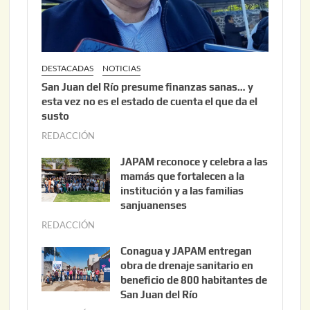
6
DESTACADAS
NOTICIAS
San Juan del Río presume finanzas sanas… y
esta vez no es el estado de cuenta el que da el
susto
REDACCIÓN
a
g
JAPAM reconoce y celebra a las
o
mamás que fortalecen a la
s
institución y a las familias
t
sanjuanenses
o
REDACCIÓN
j
3
u
Conagua y JAPAM entregan
,
n
obra de drenaje sanitario en
2
i
beneficio de 800 habitantes de
0
o
San Juan del Río
2