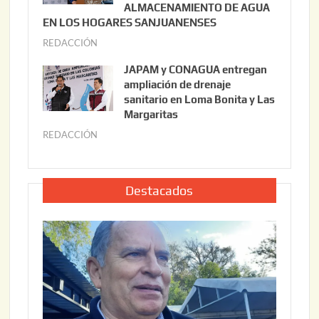
2
ALMACENAMIENTO DE AGUA
o
0
EN LOS HOGARES SANJUANENSES
2
2
REDACCIÓN
j
2
6
u
,
JAPAM y CONAGUA entregan
l
2
ampliación de drenaje
i
0
sanitario en Loma Bonita y Las
o
Margaritas
2
2
6
REDACCIÓN
j
2
u
,
l
2
i
Destacados
0
o
2
2
6
2
,
2
0
2