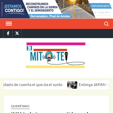
Saltar
al
contenido
Buscar
Facebook
Twitter
E
La vers
sarcást
MIT
de l
informa
 de cuenta el que da el susto
Entrega JAPAM restauración
QUERÉTARO