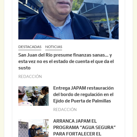
DESTACADAS
NOTICIAS
San Juan del Río presume finanzas sanas… y
esta vez no es el estado de cuenta el que da el
susto
REDACCIÓN
a
g
Entrega JAPAM restauración
o
del bordo de regulación en el
s
Ejido de Puerta de Palmillas
t
REDACCIÓN
j
o
u
ARRANCA JAPAM EL
3
l
PROGRAMA “AGUA SEGURA”
,
i
PARA FORTALECER EL