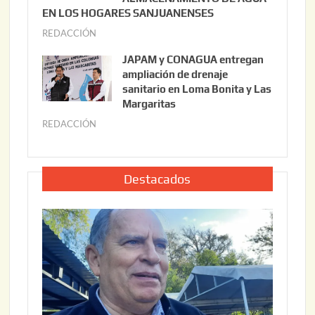
0
EN LOS HOGARES SANJUANENSES
2
2
REDACCIÓN
j
2
6
u
,
JAPAM y CONAGUA entregan
l
2
ampliación de drenaje
i
0
sanitario en Loma Bonita y Las
o
Margaritas
2
2
6
REDACCIÓN
j
2
u
,
l
2
i
Destacados
0
o
2
2
6
2
,
2
0
2