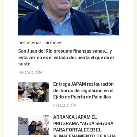
DESTACADAS
NOTICIAS
San Juan del Río presume finanzas sanas… y
esta vez no es el estado de cuenta el que da el
susto
REDACCIÓN
a
g
Entrega JAPAM restauración
o
del bordo de regulación en el
s
Ejido de Puerta de Palmillas
t
REDACCIÓN
j
o
u
ARRANCA JAPAM EL
3
l
PROGRAMA “AGUA SEGURA”
,
i
PARA FORTALECER EL
2
ALMACENAMIENTO DE AGUA
o