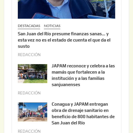
6
DESTACADAS
NOTICIAS
San Juan del Río presume finanzas sanas… y
esta vez no es el estado de cuenta el que da el
susto
REDACCIÓN
a
g
JAPAM reconoce y celebra a las
o
mamás que fortalecen a la
s
institución y a las familias
t
sanjuanenses
o
REDACCIÓN
j
3
u
Conagua y JAPAM entregan
,
n
obra de drenaje sanitario en
2
i
beneficio de 800 habitantes de
0
o
San Juan del Río
2
3
REDACCIÓN
j