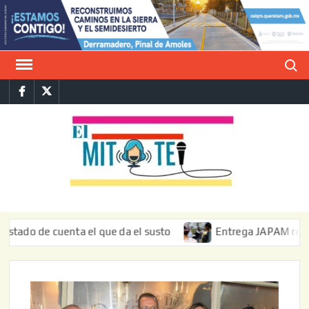
Saltar
al
contenido
Buscar
Facebook
Twitter
E
La vers
sarcást
MIT
de l
informa
de cuenta el que da el susto
Entrega JAPAM restauración 