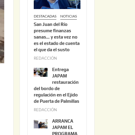
DESTACADAS
NOTICIAS
San Juan del Río
presume finanzas
sanas… y esta vez no
es el estado de cuenta
el que da el susto
REDACCIÓN
a
g
Entrega
o
JAPAM
s
restauración
del bordo de
t
regulación en el Ejido
o
de Puerta de Palmillas
3
REDACCIÓN
j
,
u
2
ARRANCA
l
0
JAPAM EL
i
PROGRAMA
2