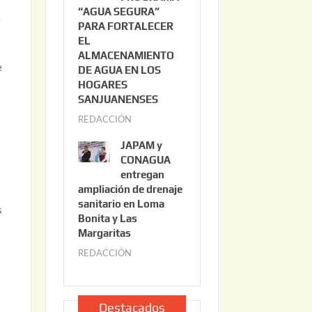
“AGUA SEGURA”
o
6
y
PARA FORTALECER
2
EL
2
ALMACENAMIENTO
,
e
DE AGUA EN LOS
2
HOGARES
0
SANJUANENSES
2
REDACCIÓN
j
6
u
JAPAM y
l
CONAGUA
i
entregan
ampliación de drenaje
o
sanitario en Loma
2
s
Bonita y Las
2
Margaritas
,
REDACCIÓN
j
2
u
0
l
2
i
Destacados
6