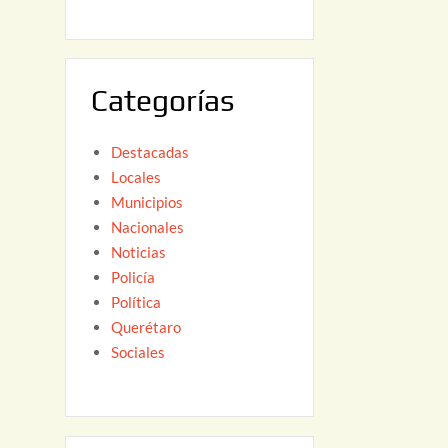
6
,
2
0
Categorías
2
6
Destacadas
Locales
Municipios
Nacionales
Noticias
Policía
Política
Querétaro
Sociales