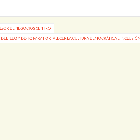
ULSOR DE NEGOCIOS CENTRO
 DEL IEEQ Y DDHQ PARA FORTALECER LA CULTURA DEMOCRÁTICA E INCLUSIÓ