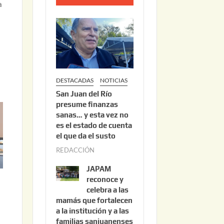
a
o
2
2
,
2
0
DESTACADAS
NOTICIAS
2
San Juan del Río
6
presume finanzas
sanas… y esta vez no
es el estado de cuenta
el que da el susto
REDACCIÓN
a
g
JAPAM
o
reconoce y
s
celebra a las
mamás que fortalecen
t
a la institución y a las
o
familias sanjuanenses