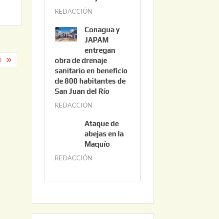
3
REDACCIÓN
j
,
u
2
Conagua y
n
0
JAPAM
i
entregan
2
obra de drenaje
o
N
6
sanitario en beneficio
3
de 800 habitantes de
0
San Juan del Río
,
REDACCIÓN
j
2
u
0
Ataque de
n
abejas en la
2
i
Maquío
6
o
REDACCIÓN
m
2
a
,
y
2
o
0
2
2
2