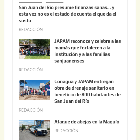
San Juan del Río presume finanzas sanas… y
esta vez no es el estado de cuenta el que da el
susto
REDACCIÓN
a
g
JAPAM reconoce y celebra a las
o
mamás que fortalecen a la
s
institución y a las familias
t
sanjuanenses
o
REDACCIÓN
j
3
u
Conagua y JAPAM entregan
,
n
obra de drenaje sanitario en
2
i
beneficio de 800 habitantes de
0
o
San Juan del Río
2
3
REDACCIÓN
j
6
0
u
Ataque de abejas en la Maquío
,
n
REDACCIÓN
m
2
i
a