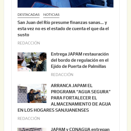
DESTACADAS
NOTICIAS
San Juan del Río presume finanzas sanas… y
esta vez no es el estado de cuenta el que da el
susto
REDACCIÓN
a
g
Entrega JAPAM restauración
o
del bordo de regulación en el
s
Ejido de Puerta de Palmillas
t
REDACCIÓN
j
o
u
ARRANCA JAPAM EL
3
l
PROGRAMA “AGUA SEGURA”
,
i
PARA FORTALECER EL
2
ALMACENAMIENTO DE AGUA
o
0
EN LOS HOGARES SANJUANENSES
2
2
REDACCIÓN
j
2
6
u
,
JAPAM y CONAGUA entregan