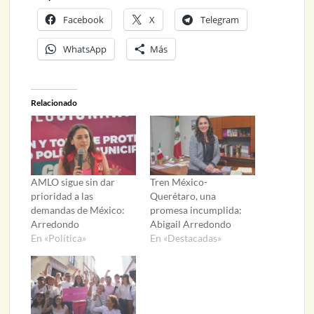
Facebook
X
Telegram
WhatsApp
Más
Relacionado
AMLO sigue sin dar
Tren México-
prioridad a las
Querétaro, una
demandas de México:
promesa incumplida:
Arredondo
Abigail Arredondo
En «Política»
En «Destacadas»