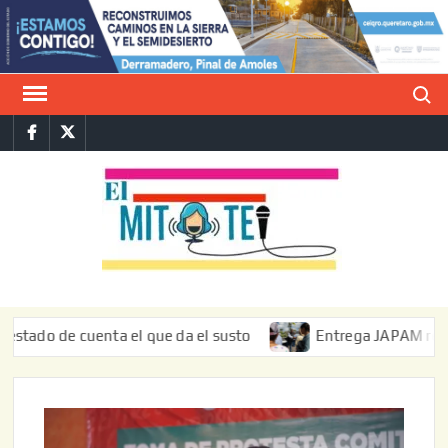
Saltar
al
contenido
Buscar
Facebook
Twitter
E
La vers
sarcást
MIT
de l
informa
 de cuenta el que da el susto
Entrega JAPAM restauración