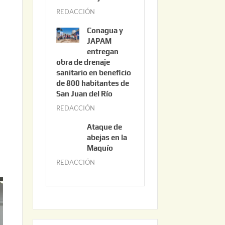
3
REDACCIÓN
j
,
u
2
Conagua y
n
0
JAPAM
i
entregan
2
obra de drenaje
o
6
sanitario en beneficio
3
de 800 habitantes de
0
San Juan del Río
,
REDACCIÓN
j
2
u
0
Ataque de
n
abejas en la
2
i
Maquío
6
o
REDACCIÓN
m
2
a
,
y
2
o
0
2
2
2