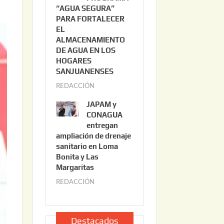
“AGUA SEGURA”
o
6
PARA FORTALECER
2
EL
2
ALMACENAMIENTO
,
DE AGUA EN LOS
2
HOGARES
0
SANJUANENSES
2
REDACCIÓN
j
6
u
JAPAM y
l
CONAGUA
i
entregan
ampliación de drenaje
o
sanitario en Loma
2
Bonita y Las
2
Margaritas
,
REDACCIÓN
j
2
u
0
l
2
i
Destacados
6