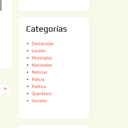
6
,
2
0
Categorías
2
6
Destacadas
Locales
Municipios
Nacionales
Noticias
Policía
Política
O
Querétaro
Sociales