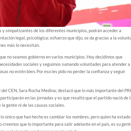
s y simpatizantes de los diferentes municipios, podrán acceder a
tación legal, psicológica; esfuerzo que dijo, se da gracias a la volunt
nes más lo necesitan.
ue no seamos gobierno en varios municipios. Hoy decidimos que
s necesidades sociales y seguimos sumando voluntades para atender a 
sas no estén bien. Por eso les pido no perder la confianza y seguir
ial del CEN, Sara Rocha Medina; destacó que lo más importante del PRI
articiparán en las jornadas y es que resaltó que el partido nació de l
 la gente ni de las causas sociales.
 lo único que han hecho es cambiar los nombres, pero quien ha estado
so creemos que lo importante para salir adelante en el país, es su gent