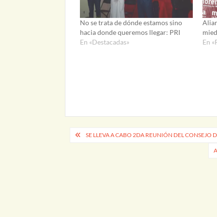
No se trata de dónde estamos sino
Alia
hacia donde queremos llegar: PRI
mied
En «Destacadas»
En «
Navegación
SE LLEVA A CABO 2DA REUNIÓN DEL CONSEJO 
de
A
entradas