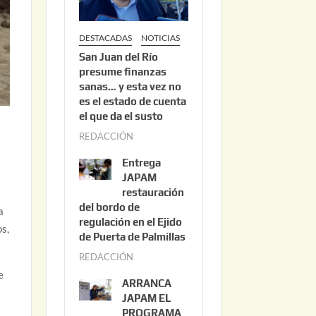
DESTACADAS
NOTICIAS
San Juan del Río
presume finanzas
sanas… y esta vez no
es el estado de cuenta
el que da el susto
REDACCIÓN
a
g
Entrega
o
JAPAM
s
restauración
del bordo de
t
a
regulación en el Ejido
o
os,
de Puerta de Palmillas
3
REDACCIÓN
j
,
e
u
2
ARRANCA
l
0
JAPAM EL
i
PROGRAMA
2