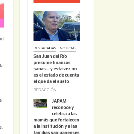
o
2
2
,
2
ad
0
DESTACADAS
NOTICIAS
2
San Juan del Río
6
presume finanzas
la
sanas… y esta vez no
es el estado de cuenta
el que da el susto
REDACCIÓN
a
-
g
a
JAPAM
o
reconoce y
s
celebra a las
mamás que fortalecen
t
a la institución y a las
e.
o
familias sanjuanenses