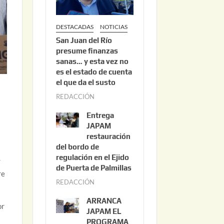
DESTACADAS
NOTICIAS
San Juan del Río
presume finanzas
sanas… y esta vez no
es el estado de cuenta
el que da el susto
REDACCIÓN
a
g
Entrega
o
JAPAM
s
restauración
del bordo de
t
regulación en el Ejido
o
r
de Puerta de Palmillas
3
re
REDACCIÓN
j
,
u
2
ARRANCA
or
l
0
JAPAM EL
i
PROGRAMA
2