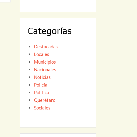
6
,
2
0
Categorías
2
6
Destacadas
Locales
Municipios
Nacionales
Noticias
Policía
Política
Querétaro
Sociales