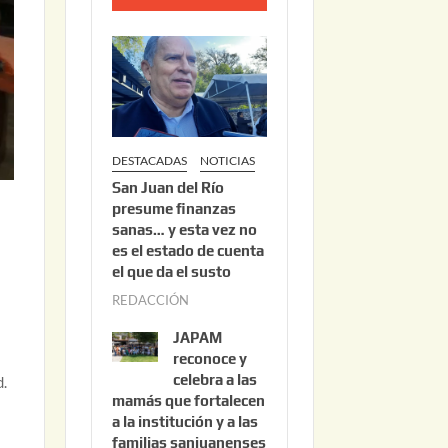
o
2
2
,
2
0
DESTACADAS
NOTICIAS
2
San Juan del Río
6
presume finanzas
sanas… y esta vez no
es el estado de cuenta
el que da el susto
REDACCIÓN
a
g
JAPAM
o
reconoce y
s
celebra a las
d.
mamás que fortalecen
t
a la institución y a las
o
familias sanjuanenses