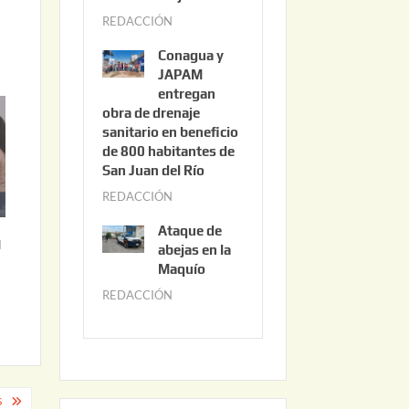
3
REDACCIÓN
j
,
u
2
Conagua y
n
0
JAPAM
i
entregan
2
obra de drenaje
o
6
sanitario en beneficio
3
de 800 habitantes de
0
San Juan del Río
,
REDACCIÓN
j
2
u
0
Ataque de
n
l
abejas en la
2
i
Maquío
6
o
REDACCIÓN
m
2
a
,
y
2
o
0
2
S
2
2