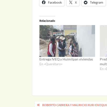
Facebook
X
Telegram
Relacionado
Entrega IVEQ y Huimilpan viviendas
Pred
En «Querétaro»
mult
En «
Navegación
ROBERTO CABRERA Y MAURICIO KURI EN EQUI