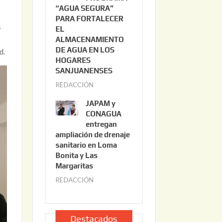
“AGUA SEGURA”
o
6
PARA FORTALECER
2
s
EL
2
ALMACENAMIENTO
,
DE AGUA EN LOS
d.
2
HOGARES
0
SANJUANENSES
2
REDACCIÓN
j
6
u
JAPAM y
l
CONAGUA
i
entregan
ampliación de drenaje
o
sanitario en Loma
2
Bonita y Las
2
Margaritas
,
REDACCIÓN
j
2
u
0
l
2
i
Destacados
6