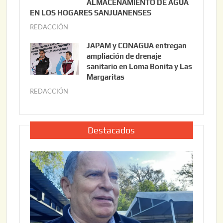
ALMACENAMIENTO DE AGUA
o
0
EN LOS HOGARES SANJUANENSES
2
2
REDACCIÓN
j
2
6
u
,
JAPAM y CONAGUA entregan
l
2
ampliación de drenaje
i
0
sanitario en Loma Bonita y Las
o
Margaritas
2
2
6
REDACCIÓN
j
2
u
,
l
2
i
Destacados
0
o
2
2
6
2
,
2
0
2