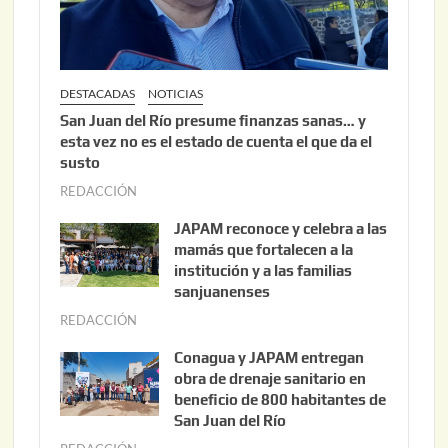
6
DESTACADAS
NOTICIAS
San Juan del Río presume finanzas sanas… y
esta vez no es el estado de cuenta el que da el
susto
REDACCIÓN
a
g
JAPAM reconoce y celebra a las
o
mamás que fortalecen a la
s
institución y a las familias
t
sanjuanenses
o
REDACCIÓN
j
3
u
Conagua y JAPAM entregan
,
n
obra de drenaje sanitario en
2
i
beneficio de 800 habitantes de
0
o
San Juan del Río
2
3