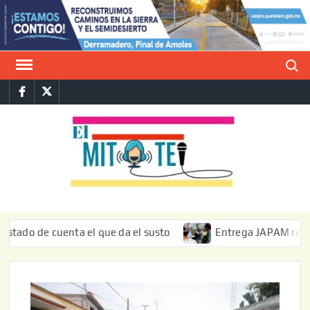
Saltar
al
contenido
Buscar
Facebook
Twitter
E
La vers
sarcást
MIT
de l
informa
de cuenta el que da el susto
Entrega JAPAM restauración 