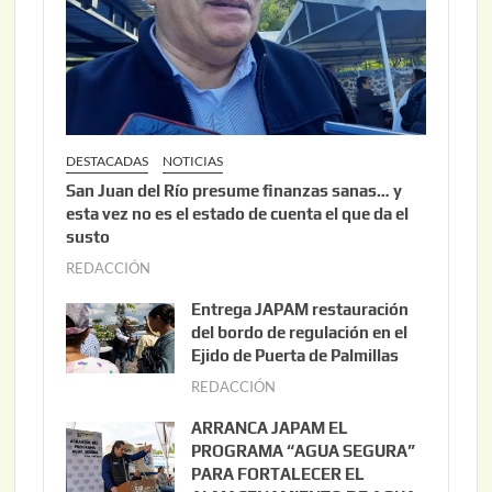
DESTACADAS
NOTICIAS
San Juan del Río presume finanzas sanas… y
esta vez no es el estado de cuenta el que da el
susto
REDACCIÓN
a
g
Entrega JAPAM restauración
o
del bordo de regulación en el
s
Ejido de Puerta de Palmillas
t
REDACCIÓN
j
o
u
ARRANCA JAPAM EL
3
l
PROGRAMA “AGUA SEGURA”
,
i
PARA FORTALECER EL
2