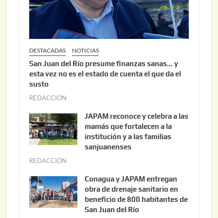
6
DESTACADAS
NOTICIAS
San Juan del Río presume finanzas sanas… y
esta vez no es el estado de cuenta el que da el
susto
REDACCIÓN
a
g
JAPAM reconoce y celebra a las
o
mamás que fortalecen a la
s
institución y a las familias
t
sanjuanenses
o
REDACCIÓN
j
3
u
Conagua y JAPAM entregan
,
n
obra de drenaje sanitario en
2
i
beneficio de 800 habitantes de
0
o
San Juan del Río