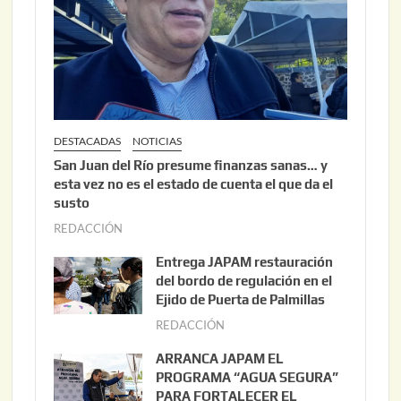
DESTACADAS
NOTICIAS
San Juan del Río presume finanzas sanas… y
esta vez no es el estado de cuenta el que da el
susto
REDACCIÓN
a
g
Entrega JAPAM restauración
o
del bordo de regulación en el
s
Ejido de Puerta de Palmillas
t
REDACCIÓN
j
o
u
ARRANCA JAPAM EL
3
l
PROGRAMA “AGUA SEGURA”
,
i
PARA FORTALECER EL