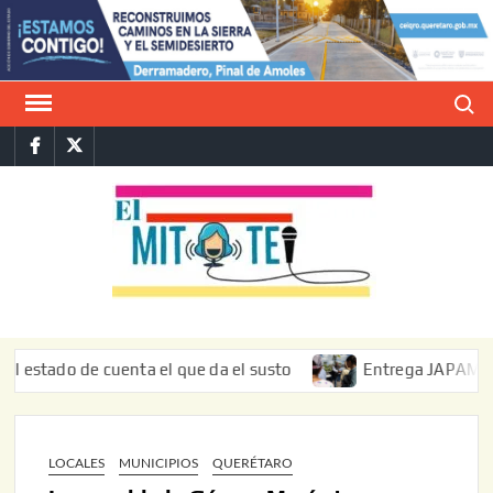
Saltar
al
contenido
Buscar
Facebook
Twitter
E
La vers
sarcást
MIT
de l
informa
do de cuenta el que da el susto
Entrega JAPAM restauraci
LOCALES
MUNICIPIOS
QUERÉTARO