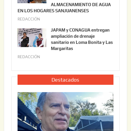
2
ALMACENAMIENTO DE AGUA
o
0
EN LOS HOGARES SANJUANENSES
2
2
REDACCIÓN
j
2
6
u
,
JAPAM y CONAGUA entregan
l
2
ampliación de drenaje
i
0
sanitario en Loma Bonita y Las
o
Margaritas
2
2
6
REDACCIÓN
j
2
u
,
l
2
i
Destacados
0
o
2
2
6
2
,
2
0
2