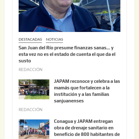
2
6
DESTACADAS
NOTICIAS
San Juan del Río presume finanzas sanas… y
esta vez no es el estado de cuenta el que da el
susto
REDACCIÓN
a
g
JAPAM reconoce y celebra a las
o
mamás que fortalecen a la
s
institución y a las familias
t
sanjuanenses
o
REDACCIÓN
j
3
u
Conagua y JAPAM entregan
,
n
obra de drenaje sanitario en
2
i
beneficio de 800 habitantes de