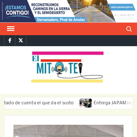
Saltar
al
contenido
Buscar
Facebook
Twitter
E
La vers
sarcást
MIT
de l
informa
 cuenta el que da el susto
Entrega JAPAM restauración de