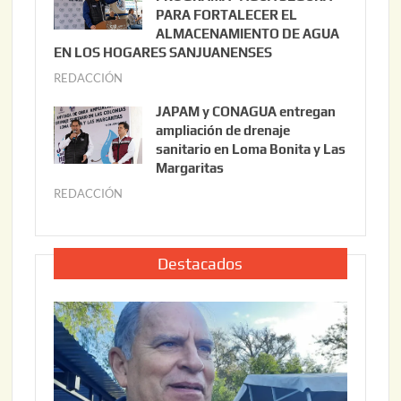
,
i
PARA FORTALECER EL
2
ALMACENAMIENTO DE AGUA
o
0
EN LOS HOGARES SANJUANENSES
2
2
REDACCIÓN
j
2
6
u
,
JAPAM y CONAGUA entregan
l
2
ampliación de drenaje
i
0
sanitario en Loma Bonita y Las
o
Margaritas
2
2
6
REDACCIÓN
j
2
u
,
l
2
i
Destacados
0
o
2
2
6
2
,
2
0