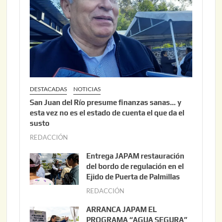
DESTACADAS
NOTICIAS
San Juan del Río presume finanzas sanas… y
esta vez no es el estado de cuenta el que da el
susto
REDACCIÓN
a
g
Entrega JAPAM restauración
o
del bordo de regulación en el
s
Ejido de Puerta de Palmillas
t
REDACCIÓN
j
o
u
ARRANCA JAPAM EL
3
l
PROGRAMA “AGUA SEGURA”