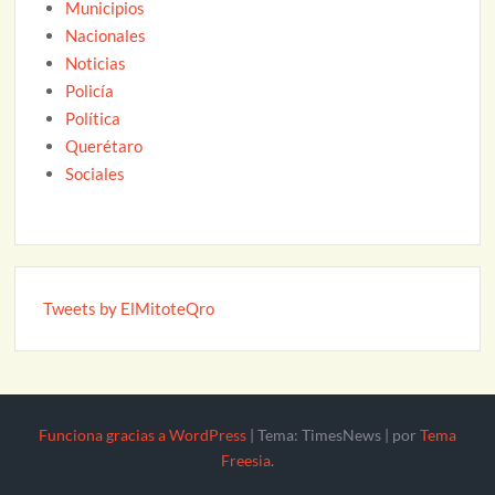
Municipios
Nacionales
Noticias
Policía
Política
Querétaro
Sociales
Tweets by ElMitoteQro
Funciona gracias a WordPress
|
Tema: TimesNews
|
por
Tema
Freesia
.