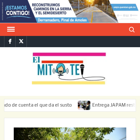
Saltar
al
contenido
Buscar
Facebook
Twitter
E
La vers
sarcást
MIT
de l
informa
de cuenta el que da el susto
Entrega JAPAM restauración 