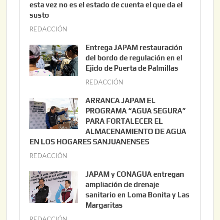
esta vez no es el estado de cuenta el que da el
susto
REDACCIÓN
a
g
Entrega JAPAM restauración
o
del bordo de regulación en el
s
Ejido de Puerta de Palmillas
t
REDACCIÓN
j
o
u
ARRANCA JAPAM EL
3
l
PROGRAMA “AGUA SEGURA”
,
i
PARA FORTALECER EL
2
ALMACENAMIENTO DE AGUA
o
0
EN LOS HOGARES SANJUANENSES
2
2
REDACCIÓN
j
2
6
u
,
JAPAM y CONAGUA entregan
l
2
ampliación de drenaje
i
0
sanitario en Loma Bonita y Las
o
Margaritas
2
2
6
REDACCIÓN
j