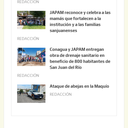
REDACCIÓN
a
g
JAPAM reconoce y celebra a las
o
mamás que fortalecen a la
s
institución y a las familias
t
sanjuanenses
o
REDACCIÓN
j
3
u
Conagua y JAPAM entregan
,
n
obra de drenaje sanitario en
2
i
beneficio de 800 habitantes de
0
o
San Juan del Río
2
3
REDACCIÓN
j
6
0
u
Ataque de abejas en la Maquío
,
n
REDACCIÓN
m
2
i
a
0
o
y
2
2
o
6
,
2
2