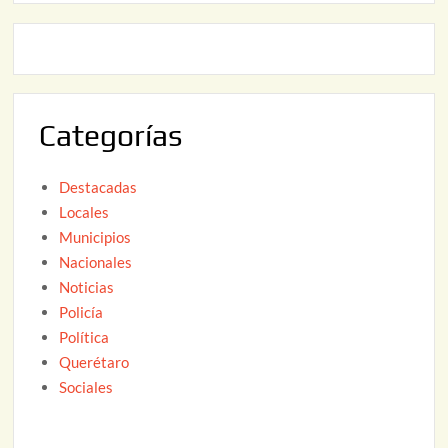
2
0
,
2
2
6
0
2
Categorías
6
Destacadas
Locales
Municipios
Nacionales
Noticias
Policía
Política
Querétaro
Sociales