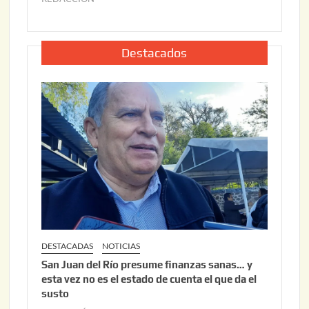
2
u
,
l
2
i
Destacados
0
o
2
2
6
2
,
2
0
2
6
DESTACADAS
NOTICIAS
San Juan del Río presume finanzas sanas… y
esta vez no es el estado de cuenta el que da el
susto