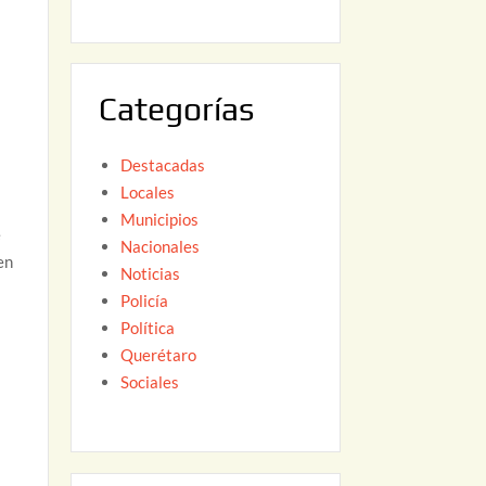
6
,
2
0
Categorías
2
6
Destacadas
Locales
e
Municipios
e
Nacionales
en
Noticias
Policía
Política
Querétaro
Sociales