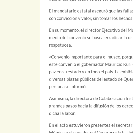
El mandatario estatal aseguró que las fall
con convicción y valor, sin tomar los hechos 
En su momento, el director Ejecutivo del M
medio del convenio se busca erradicar la d
respetuosa.
«Convenio importante para el museo, porque
este convenio el gobernador Mauricio Kuri
paz en su estado y en todo el país. La exhib
diversas plazas públicas del estado de Quer
personas», informó.
Asimismo, la directora de Colaboración Ins
grandes pasos hacia la difusión de los der
dicha la labor.
En el acto estuvieron presentes el secreta
Méndez y el senador del Congreso de la Un