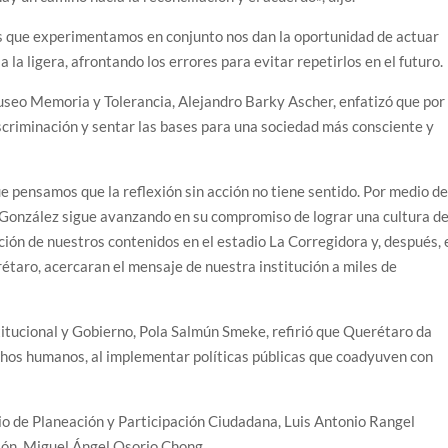
as que experimentamos en conjunto nos dan la oportunidad de actuar
a la ligera, afrontando los errores para evitar repetirlos en el futuro.
useo Memoria y Tolerancia, Alejandro Barky Ascher, enfatizó que por
iscriminación y sentar las bases para una sociedad más consciente y
 pensamos que la reflexión sin acción no tiene sentido. Por medio d
 González sigue avanzando en su compromiso de lograr una cultura d
ición de nuestros contenidos en el estadio La Corregidora y, después, 
étaro, acercaran el mensaje de nuestra institución a miles de
titucional y Gobierno, Pola Salmún Smeke, refirió que Querétaro da
echos humanos, al implementar políticas públicas que coadyuven con
rio de Planeación y Participación Ciudadana, Luis Antonio Rangel
ión, Miguel Ángel Osorio Chong.