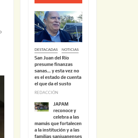
o
2
2
,
o
2
0
DESTACADAS
NOTICIAS
2
San Juan del Río
6
presume finanzas
sanas… y esta vez no
es el estado de cuenta
el que da el susto
REDACCIÓN
a
g
JAPAM
o
reconoce y
s
celebra a las
mamás que fortalecen
t
a la institución y a las
o
familias sanjuanenses