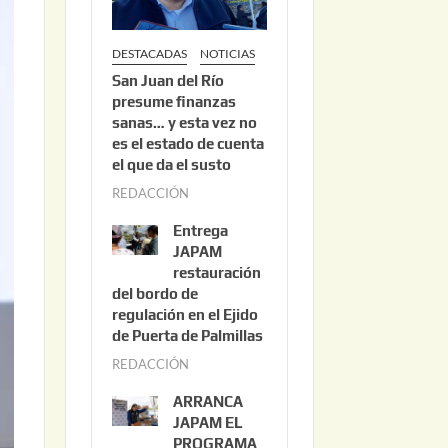
DESTACADAS
NOTICIAS
San Juan del Río
presume finanzas
sanas… y esta vez no
es el estado de cuenta
el que da el susto
REDACCIÓN
a
g
Entrega
o
JAPAM
s
restauración
del bordo de
t
regulación en el Ejido
o
de Puerta de Palmillas
3
REDACCIÓN
j
,
u
2
ARRANCA
l
0
JAPAM EL
i
PROGRAMA
2