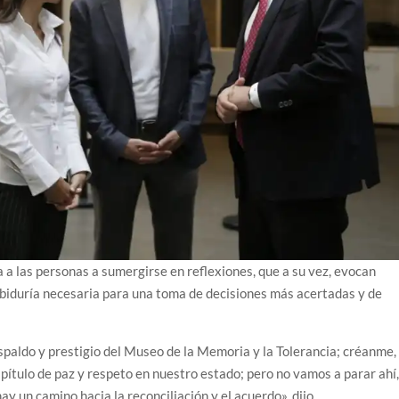
 a las personas a sumergirse en reflexiones, que a su vez, evocan
biduría necesaria para una toma de decisiones más acertadas y de
spaldo y prestigio del Museo de la Memoria y la Tolerancia; créanme,
pítulo de paz y respeto en nuestro estado; pero no vamos a parar ahí
 un camino hacia la reconciliación y el acuerdo», dijo.