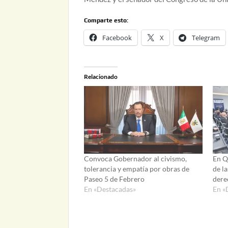
Comparte esto:
Facebook
X
Telegram
Relacionado
Convoca Gobernador al civismo,
En Q
tolerancia y empatía por obras de
de la
Paseo 5 de Febrero
dere
En «Destacadas»
En «