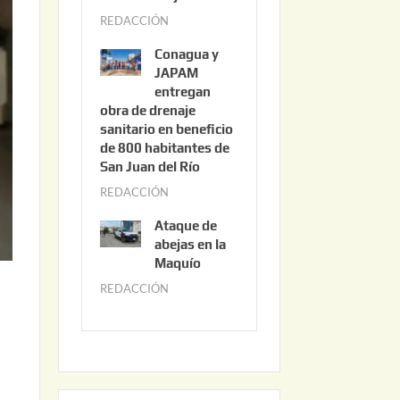
3
REDACCIÓN
j
,
u
2
Conagua y
n
0
JAPAM
i
entregan
2
obra de drenaje
o
6
sanitario en beneficio
3
de 800 habitantes de
0
San Juan del Río
,
REDACCIÓN
j
2
u
0
Ataque de
n
abejas en la
2
i
Maquío
6
o
REDACCIÓN
m
2
a
,
y
2
o
0
,
2
2
2