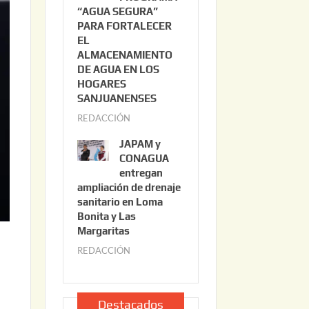
“AGUA SEGURA”
o
6
PARA FORTALECER
2
EL
2
ALMACENAMIENTO
,
DE AGUA EN LOS
2
HOGARES
0
SANJUANENSES
2
REDACCIÓN
j
6
u
JAPAM y
l
CONAGUA
i
entregan
ampliación de drenaje
o
sanitario en Loma
2
Bonita y Las
2
Margaritas
,
REDACCIÓN
j
2
u
0
l
2
i
Destacados
6