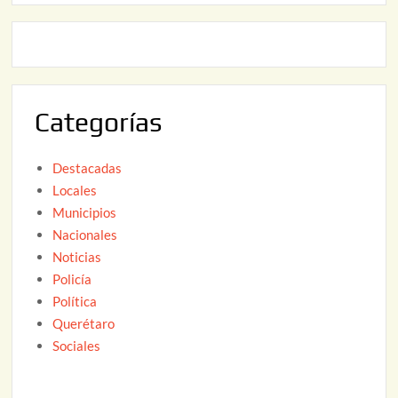
2
0
,
2
2
6
0
2
Categorías
6
Destacadas
Locales
Municipios
Nacionales
Noticias
Policía
Política
Querétaro
Sociales