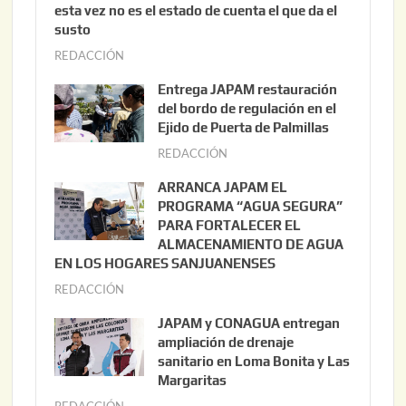
esta vez no es el estado de cuenta el que da el
susto
REDACCIÓN
a
g
Entrega JAPAM restauración
o
del bordo de regulación en el
s
Ejido de Puerta de Palmillas
t
REDACCIÓN
j
o
u
ARRANCA JAPAM EL
3
l
PROGRAMA “AGUA SEGURA”
,
i
PARA FORTALECER EL
2
ALMACENAMIENTO DE AGUA
o
0
EN LOS HOGARES SANJUANENSES
2
2
REDACCIÓN
j
2
6
u
,
JAPAM y CONAGUA entregan
l
2
ampliación de drenaje
i
0
sanitario en Loma Bonita y Las
o
Margaritas
2
2
6
REDACCIÓN
j