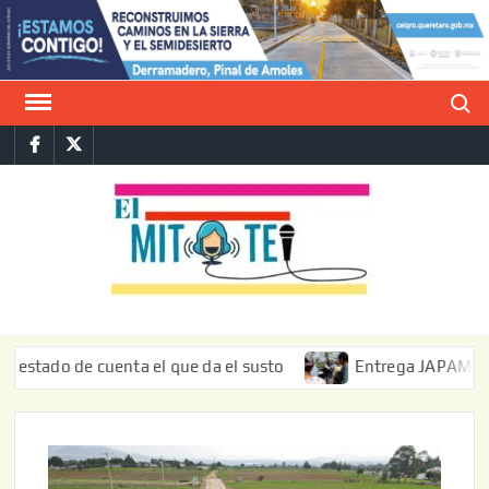
Saltar
al
contenido
Buscar
Facebook
Twitter
E
La vers
sarcást
MIT
de l
informa
o de cuenta el que da el susto
Entrega JAPAM restauració