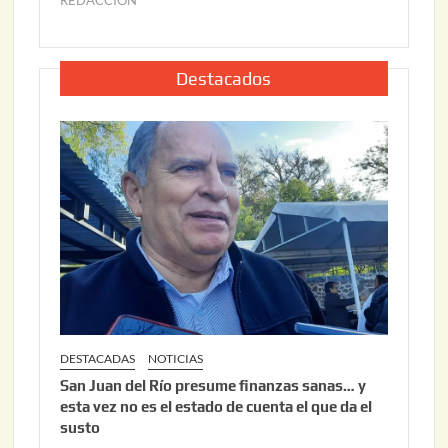
2
u
,
l
2
i
Destacados
0
o
2
2
6
2
,
2
0
2
6
DESTACADAS
NOTICIAS
San Juan del Río presume finanzas sanas… y
esta vez no es el estado de cuenta el que da el
susto