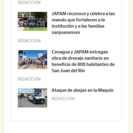
REDACCIÓN
a
g
JAPAM reconoce y celebra a las
o
mamás que fortalecen a la
s
institución y a las familias
t
sanjuanenses
o
REDACCIÓN
j
3
u
Conagua y JAPAM entregan
,
n
obra de drenaje sanitario en
2
i
beneficio de 800 habitantes de
0
o
San Juan del Río
2
3
REDACCIÓN
j
6
0
u
Ataque de abejas en la Maquío
,
n
REDACCIÓN
m
2
i
a
0
o
y
2
2
o
6
,
2
2