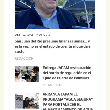
DESTACADAS
NOTICIAS
San Juan del Río presume finanzas sanas… y
esta vez no es el estado de cuenta el que da el
susto
REDACCIÓN
a
g
Entrega JAPAM restauración
o
del bordo de regulación en el
s
Ejido de Puerta de Palmillas
t
REDACCIÓN
j
o
u
ARRANCA JAPAM EL
3
l
PROGRAMA “AGUA SEGURA”
,
i
PARA FORTALECER EL
2
ALMACENAMIENTO DE AGUA
o