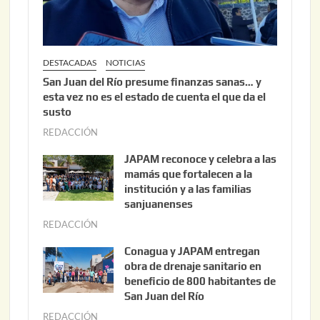
6
DESTACADAS
NOTICIAS
San Juan del Río presume finanzas sanas… y
esta vez no es el estado de cuenta el que da el
susto
REDACCIÓN
a
g
JAPAM reconoce y celebra a las
o
mamás que fortalecen a la
s
institución y a las familias
t
sanjuanenses
o
REDACCIÓN
j
3
u
Conagua y JAPAM entregan
,
n
obra de drenaje sanitario en
2
i
beneficio de 800 habitantes de
0
o
San Juan del Río
2
3
REDACCIÓN
j