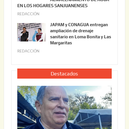
0
EN LOS HOGARES SANJUANENSES
2
2
REDACCIÓN
j
2
6
u
,
JAPAM y CONAGUA entregan
l
2
ampliación de drenaje
i
0
sanitario en Loma Bonita y Las
o
Margaritas
2
2
6
REDACCIÓN
j
2
u
,
l
2
i
Destacados
0
o
2
2
6
2
,
2
0
2