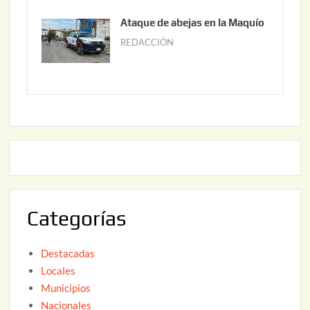
6
0
u
Ataque de abejas en la Maquío
,
n
REDACCIÓN
m
2
i
a
0
o
y
2
2
o
6
,
2
2
2
0
,
2
2
6
0
2
Categorías
6
Destacadas
Locales
Municipios
Nacionales