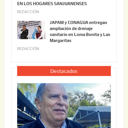
0
EN LOS HOGARES SANJUANENSES
2
2
REDACCIÓN
j
2
6
u
,
JAPAM y CONAGUA entregan
l
2
ampliación de drenaje
i
0
sanitario en Loma Bonita y Las
o
Margaritas
2
2
6
REDACCIÓN
j
2
u
,
l
2
i
Destacados
0
o
2
2
6
2
,
2
0
2
6