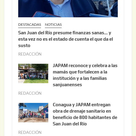
DESTACADAS
NOTICIAS
San Juan del Río presume finanzas sanas… y
esta vez no es el estado de cuenta el que da el
susto
REDACCIÓN
a
g
JAPAM reconoce y celebra a las
o
mamás que fortalecen a la
s
institución y a las familias
t
sanjuanenses
o
REDACCIÓN
j
3
u
Conagua y JAPAM entregan
,
n
obra de drenaje sanitario en
2
i
beneficio de 800 habitantes de
0
o
San Juan del Río
2
3
REDACCIÓN
j