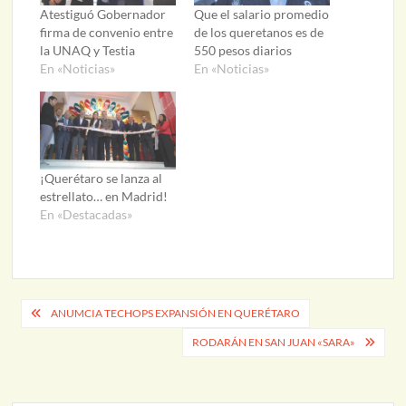
Atestiguó Gobernador
Que el salario promedio
firma de convenio entre
de los queretanos es de
la UNAQ y Testia
550 pesos diarios
En «Noticias»
En «Noticias»
¡Querétaro se lanza al
estrellato… en Madrid!
En «Destacadas»
Navegación
ANUMCIA TECHOPS EXPANSIÓN EN QUERÉTARO
de
RODARÁN EN SAN JUAN «SARA»
entradas