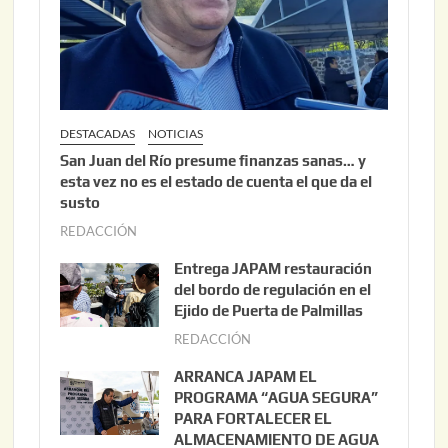
DESTACADAS
NOTICIAS
San Juan del Río presume finanzas sanas… y
esta vez no es el estado de cuenta el que da el
susto
REDACCIÓN
a
g
Entrega JAPAM restauración
o
del bordo de regulación en el
s
Ejido de Puerta de Palmillas
t
REDACCIÓN
j
o
u
ARRANCA JAPAM EL
3
l
PROGRAMA “AGUA SEGURA”
,
i
PARA FORTALECER EL
2
ALMACENAMIENTO DE AGUA
o