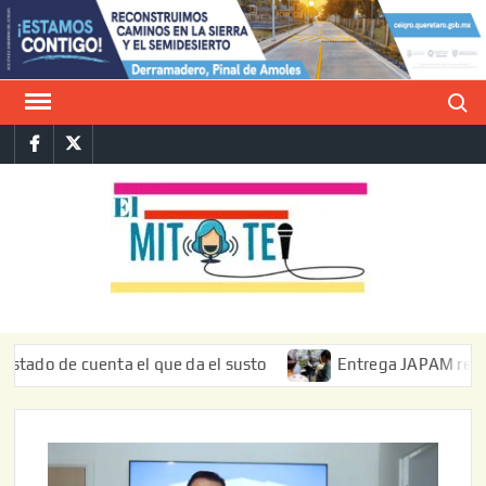
Saltar
al
contenido
Buscar
Facebook
Twitter
E
La vers
sarcást
MIT
de l
informa
de cuenta el que da el susto
Entrega JAPAM restauración 