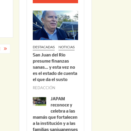
o
2
2
,
2
0
DESTACADAS
NOTICIAS
2
E
San Juan del Río
6
presume finanzas
sanas… y esta vez no
es el estado de cuenta
el que da el susto
REDACCIÓN
a
g
JAPAM
o
reconoce y
s
celebra a las
mamás que fortalecen
t
a la institución y a las
o
familias sanjuanenses