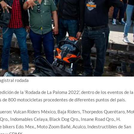
agistral rodada
a edición de la ‘Rodada de La Paloma 2022’, dentro de los eventos de la
ás de 800 motocicletas procedentes de diferentes puntos del país.
fueron: Vulcan Riders México, Baja Riders, Thorpedos Querétaro, Mo
 Qro., Indomables Celaya, Black Dog Qro., Insane Road Qro., H.
e bikers Edo. Mex., Moto Zoom Bañé, Aculco, Indestructibles de San
bres y CDMX.