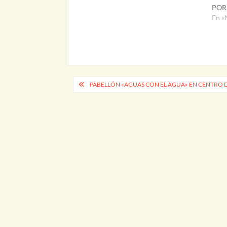
POR
En «
Navegación
PABELLÓN «AGUAS CON EL AGUA» EN CENTRO D
de
entradas