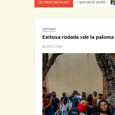
ez no es el estado de cuenta el que da el susto
Entrega 
ÚLTIMAS NOTICIAS
LOCALES
Exitosa rodada «de la paloma
REDACCIÓN