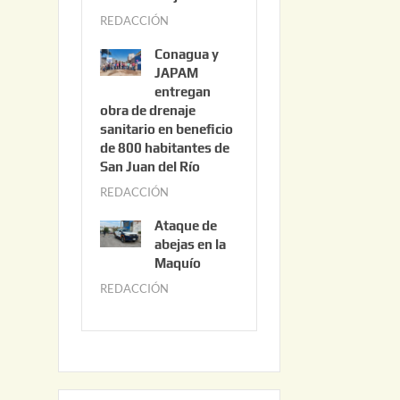
3
REDACCIÓN
j
,
u
2
Conagua y
n
0
JAPAM
i
entregan
2
obra de drenaje
o
6
sanitario en beneficio
3
de 800 habitantes de
0
San Juan del Río
,
REDACCIÓN
j
2
u
0
Ataque de
n
abejas en la
2
i
Maquío
6
o
REDACCIÓN
m
2
a
,
y
2
o
0
2
2
2