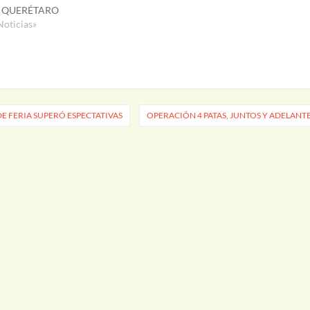
 QUERÉTARO
Noticias»
E FERIA SUPERÓ ESPECTATIVAS
OPERACIÓN 4 PATAS, JUNTOS Y ADELANT