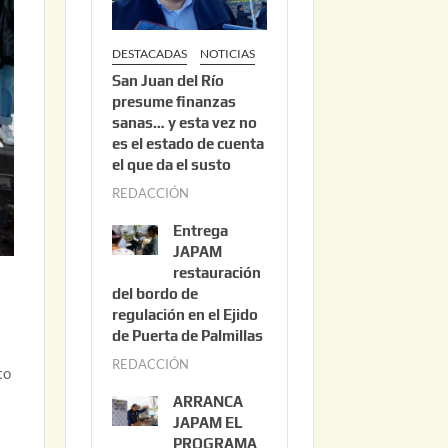
DESTACADAS
NOTICIAS
San Juan del Río
presume finanzas
sanas… y esta vez no
es el estado de cuenta
el que da el susto
REDACCIÓN
a
g
Entrega
o
JAPAM
s
restauración
del bordo de
t
regulación en el Ejido
o
de Puerta de Palmillas
3
REDACCIÓN
j
,
to
u
2
ARRANCA
l
0
JAPAM EL
i
PROGRAMA
2