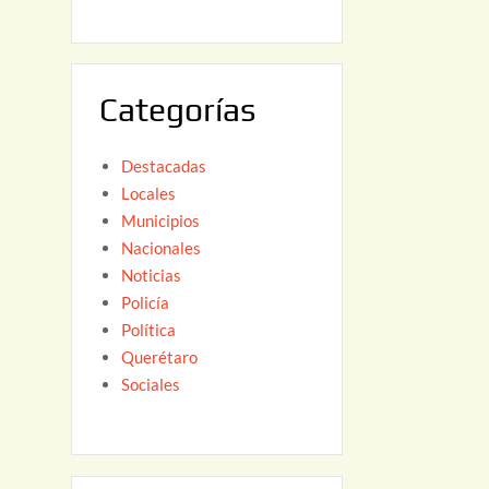
6
,
2
0
Categorías
2
6
Destacadas
Locales
Municipios
Nacionales
Noticias
Policía
Política
Querétaro
Sociales