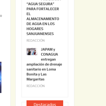
“AGUA SEGURA”
o
6
PARA FORTALECER
s
2
EL
po
2
ALMACENAMIENTO
,
DE AGUA EN LOS
2
HOGARES
0
SANJUANENSES
2
REDACCIÓN
j
6
u
JAPAM y
l
CONAGUA
i
entregan
ampliación de drenaje
o
sanitario en Loma
2
Bonita y Las
2
Margaritas
,
REDACCIÓN
j
2
u
0
l
2
i
Destacados
6