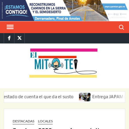
Saltar
al
contenido
Buscar
Facebook
Twitter
E
La vers
sarcást
MIT
de l
informa
o de cuenta el que da el susto
Entrega JAPAM restauració
DESTACADAS
LOCALES