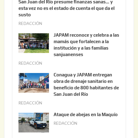
San Juan del Río presume finanzas sanas… y
esta vez no es el estado de cuenta el que da el
susto
REDACCIÓN
a
g
JAPAM reconoce y celebra a las
o
mamás que fortalecen a la
s
institución y a las familias
t
sanjuanenses
o
REDACCIÓN
j
3
u
Conagua y JAPAM entregan
,
n
obra de drenaje sanitario en
2
i
beneficio de 800 habitantes de
0
o
San Juan del Río
2
3
REDACCIÓN
j
6
0
u
Ataque de abejas en la Maquío
,
n
REDACCIÓN
m
2
i
a
0
o