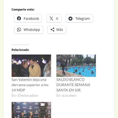
Comparte esto:
Facebook
X
Telegram
WhatsApp
Más
Relacionado
San Valentín deja una
SALDO BLANCO
derrama superior a los
DURANTE SEMANA
14 MDP
SANTA EN SJR
En «Destacadas»
En «Locales»