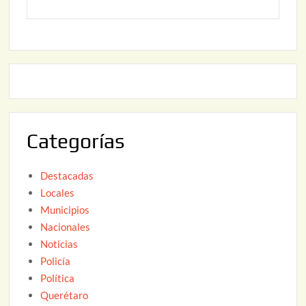
y
2
2
o
6
,
2
2
2
0
,
2
2
6
0
2
Categorías
6
Destacadas
Locales
Municipios
Nacionales
Noticias
Policía
Política
Querétaro