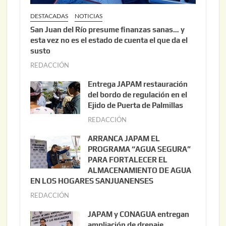
DESTACADAS
NOTICIAS
San Juan del Río presume finanzas sanas… y
esta vez no es el estado de cuenta el que da el
susto
REDACCIÓN
a
g
Entrega JAPAM restauración
o
del bordo de regulación en el
s
Ejido de Puerta de Palmillas
t
REDACCIÓN
j
o
u
ARRANCA JAPAM EL
3
l
PROGRAMA “AGUA SEGURA”
,
i
PARA FORTALECER EL
2
ALMACENAMIENTO DE AGUA
o
0
EN LOS HOGARES SANJUANENSES
2
2
REDACCIÓN
j
2
6
u
,
JAPAM y CONAGUA entregan
l
2
ampliación de drenaje