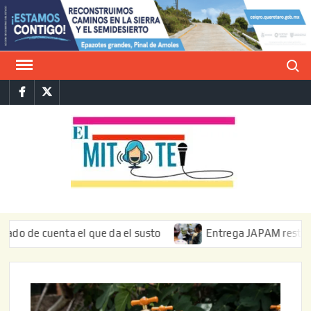
Saltar
al
contenido
Buscar
Facebook
Twitter
E
La vers
sarcást
MIT
de l
informa
cuenta el que da el susto
Entrega JAPAM restauración del