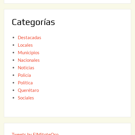
6
0
2
Categorías
6
Destacadas
Locales
Municipios
Nacionales
Noticias
Policía
Política
Querétaro
Sociales
Tweets by ElMitoteQro