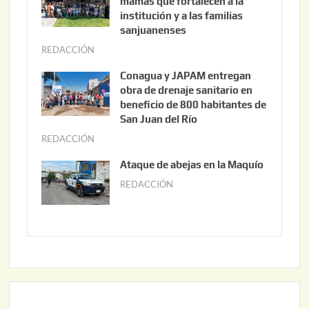
mamás que fortalecen a la
s
institución y a las familias
t
sanjuanenses
o
REDACCIÓN
j
3
u
Conagua y JAPAM entregan
,
n
obra de drenaje sanitario en
2
i
beneficio de 800 habitantes de
0
o
San Juan del Río
2
3
REDACCIÓN
j
6
0
u
Ataque de abejas en la Maquío
,
n
REDACCIÓN
m
2
i
a
0
o
y
2
2
o
6
,
2
2
2
0
,
2
2