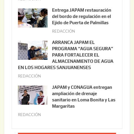
g
Entrega JAPAM restauración
o
del bordo de regulación en el
s
Ejido de Puerta de Palmillas
t
REDACCIÓN
j
o
u
ARRANCA JAPAM EL
3
l
PROGRAMA “AGUA SEGURA”
,
i
PARA FORTALECER EL
2
ALMACENAMIENTO DE AGUA
o
0
EN LOS HOGARES SANJUANENSES
2
2
REDACCIÓN
j
2
6
u
,
JAPAM y CONAGUA entregan
l
2
ampliación de drenaje
i
0
sanitario en Loma Bonita y Las
o
Margaritas
2
2
6
REDACCIÓN
j
2
u
,
l