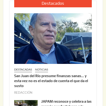
2
i
Destacados
0
o
2
2
6
2
,
2
0
2
6
DESTACADAS
NOTICIAS
San Juan del Río presume finanzas sanas… y
esta vez no es el estado de cuenta el que da el
susto
REDACCIÓN
a
g
JAPAM reconoce y celebra a las
o