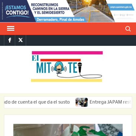
Saltar
al
contenido
Buscar
Facebook
Twitter
E
La vers
sarcást
MIT
de l
informa
 cuenta el que da el susto
Entrega JAPAM restauración de