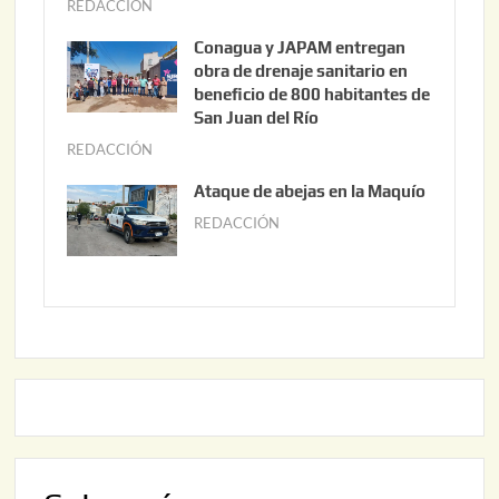
o
REDACCIÓN
j
3
u
Conagua y JAPAM entregan
,
n
obra de drenaje sanitario en
2
i
beneficio de 800 habitantes de
0
o
San Juan del Río
2
3
REDACCIÓN
j
6
0
u
Ataque de abejas en la Maquío
,
n
REDACCIÓN
m
2
i
a
0
o
y
2
2
o
6
,
2
2
2
0
,
2
2
6
0
2