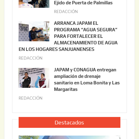
s
Ejido de Puerta de Palmillas
t
REDACCIÓN
j
o
u
ARRANCA JAPAM EL
3
l
PROGRAMA “AGUA SEGURA”
,
i
PARA FORTALECER EL
2
ALMACENAMIENTO DE AGUA
o
0
EN LOS HOGARES SANJUANENSES
2
2
REDACCIÓN
j
2
6
u
,
JAPAM y CONAGUA entregan
l
2
ampliación de drenaje
i
0
sanitario en Loma Bonita y Las
o
Margaritas
2
2
6
REDACCIÓN
j
2
u
,
l
2
i
Destacados
0
o
2
2