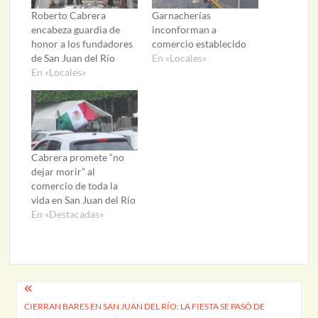
Roberto Cabrera
Garnacherías
encabeza guardia de
inconforman a
honor a los fundadores
comercio establecido
de San Juan del Río
En «Locales»
En «Locales»
Cabrera promete “no
dejar morir” al
comercio de toda la
vida en San Juan del Río
En «Destacadas»
Navegación
CIERRAN BARES EN SAN JUAN DEL RÍO: LA FIESTA SE PASÓ DE
de