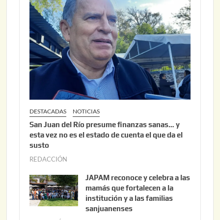
6
2
,
2
0
2
6
DESTACADAS
NOTICIAS
San Juan del Río presume finanzas sanas… y
esta vez no es el estado de cuenta el que da el
susto
REDACCIÓN
a
g
JAPAM reconoce y celebra a las
o
mamás que fortalecen a la
s
institución y a las familias
t
sanjuanenses