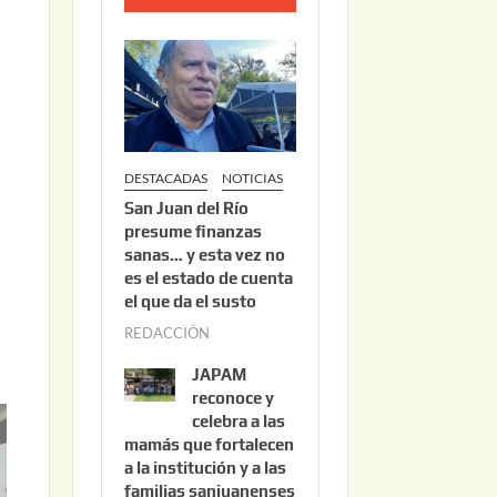
o
2
2
,
2
0
DESTACADAS
NOTICIAS
2
San Juan del Río
6
presume finanzas
sanas… y esta vez no
es el estado de cuenta
el que da el susto
REDACCIÓN
a
g
JAPAM
o
reconoce y
s
celebra a las
mamás que fortalecen
t
a la institución y a las
o
familias sanjuanenses