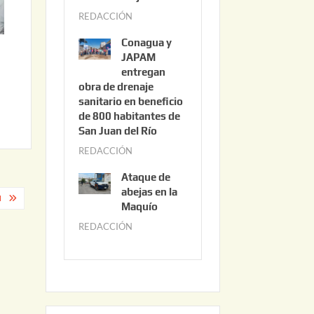
3
REDACCIÓN
j
,
u
2
Conagua y
n
0
JAPAM
i
entregan
2
obra de drenaje
o
6
sanitario en beneficio
3
de 800 habitantes de
0
San Juan del Río
,
REDACCIÓN
j
2
u
0
Ataque de
n
abejas en la
2
M
i
Maquío
6
o
REDACCIÓN
m
2
a
,
y
2
o
0
2
2
2