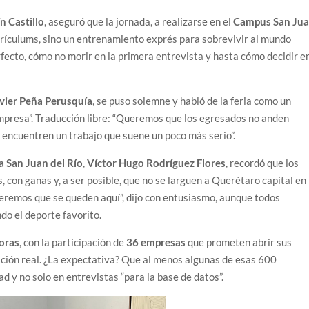
n Castillo
, aseguró que la jornada, a realizarse en el
Campus San Ju
urrículums, sino un entrenamiento exprés para sobrevivir al mundo
rfecto, cómo no morir en la primera entrevista y hasta cómo decidir e
vier Peña Perusquía
, se puso solemne y habló de la feria como un
mpresa”. Traducción libre: “Queremos que los egresados no anden
 encuentren un trabajo que suene un poco más serio”.
a San Juan del Río
,
Víctor Hugo Rodríguez Flores
, recordó que los
con ganas y, a ser posible, que no se larguen a Querétaro capital en
eremos que se queden aquí”, dijo con entusiasmo, aunque todos
do el deporte favorito.
horas
, con la participación de
36 empresas
que prometen abrir sus
ación real. ¿La expectativa? Que al menos algunas de esas 600
 y no solo en entrevistas “para la base de datos”.