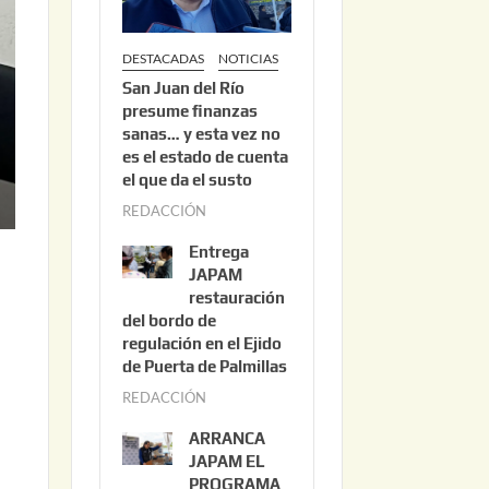
DESTACADAS
NOTICIAS
San Juan del Río
presume finanzas
sanas… y esta vez no
es el estado de cuenta
el que da el susto
REDACCIÓN
a
g
Entrega
o
JAPAM
s
restauración
del bordo de
t
regulación en el Ejido
o
de Puerta de Palmillas
3
REDACCIÓN
j
,
u
2
ARRANCA
l
0
JAPAM EL
i
PROGRAMA
2