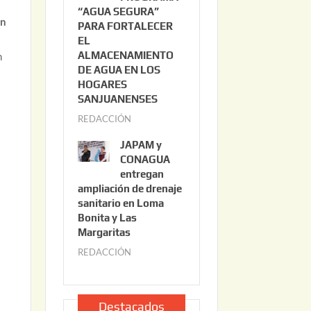
“AGUA SEGURA”
o
6
an
PARA FORTALECER
2
EL
2
ALMACENAMIENTO
n
,
DE AGUA EN LOS
2
HOGARES
0
SANJUANENSES
2
REDACCIÓN
j
6
u
JAPAM y
l
CONAGUA
i
entregan
ampliación de drenaje
o
sanitario en Loma
2
Bonita y Las
2
Margaritas
,
REDACCIÓN
j
2
u
0
l
2
i
Destacados
6