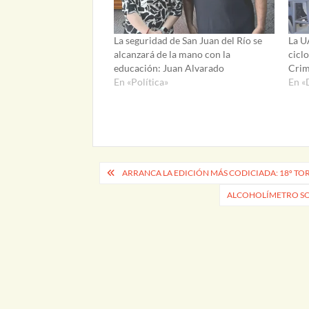
La seguridad de San Juan del Río se
La U
alcanzará de la mano con la
cicl
educación: Juan Alvarado
Crim
En «Política»
En «
Navegación
ARRANCA LA EDICIÓN MÁS CODICIADA: 18º TO
de
ALCOHOLÍMETRO SOR
entradas