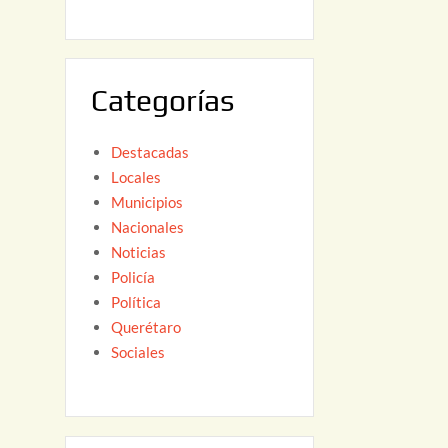
6
,
2
0
Categorías
2
6
Destacadas
Locales
Municipios
Nacionales
Noticias
Policía
Política
Querétaro
Sociales