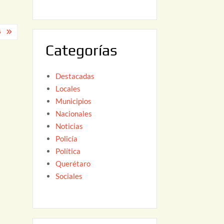
6
,
2
5
0
Categorías
2
6
Destacadas
Locales
Municipios
Nacionales
Noticias
Policía
Política
Querétaro
Sociales