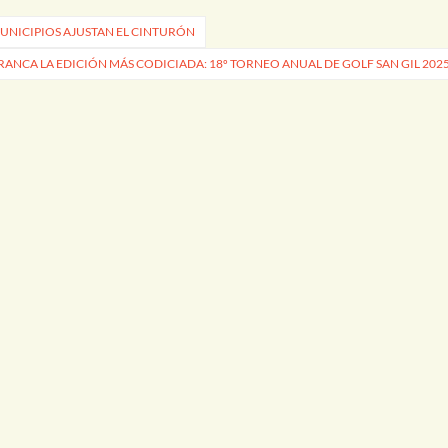
MUNICIPIOS AJUSTAN EL CINTURÓN
RANCA LA EDICIÓN MÁS CODICIADA: 18º TORNEO ANUAL DE GOLF SAN GIL 202