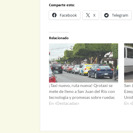
Comparte esto:
Facebook
X
Telegram
Relacionado
¡Taxi nuevo, ruta nueva! Qrotaxi se
San 
mete de lleno a San Juan del Río con
Ezequ
tecnología y promesas sobre ruedas
Unid
En «Destacadas»
En «