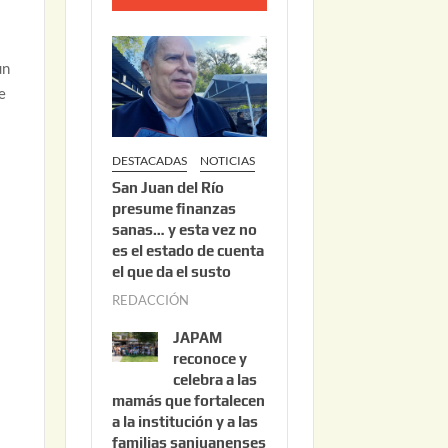
o
2
2
un
,
ue
2
0
DESTACADAS
NOTICIAS
2
San Juan del Río
6
presume finanzas
sanas… y esta vez no
es el estado de cuenta
el que da el susto
REDACCIÓN
a
g
JAPAM
o
reconoce y
s
celebra a las
mamás que fortalecen
t
a la institución y a las
o
familias sanjuanenses