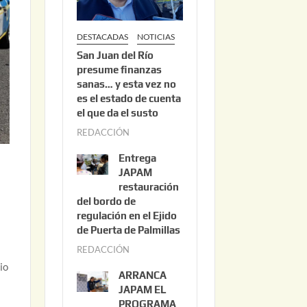
DESTACADAS
NOTICIAS
San Juan del Río
presume finanzas
sanas… y esta vez no
es el estado de cuenta
el que da el susto
REDACCIÓN
a
g
Entrega
o
JAPAM
s
restauración
del bordo de
t
regulación en el Ejido
o
de Puerta de Palmillas
3
REDACCIÓN
j
,
io
u
2
ARRANCA
l
0
JAPAM EL
i
PROGRAMA
2