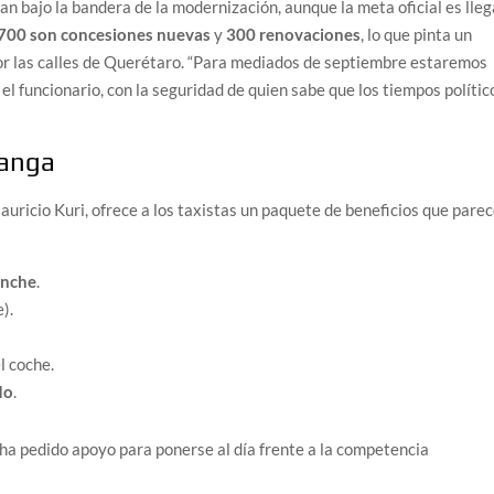
an bajo la bandera de la modernización, aunque la meta oficial es lleg
700 son concesiones nuevas
y
300 renovaciones
, lo que pinta un
por las calles de Querétaro. “Para mediados de septiembre estaremos
el funcionario, con la seguridad de quien sabe que los tiempos polític
ganga
uricio Kuri, ofrece a los taxistas un paquete de beneficios que pare
anche
.
e).
el coche.
do
.
a pedido apoyo para ponerse al día frente a la competencia