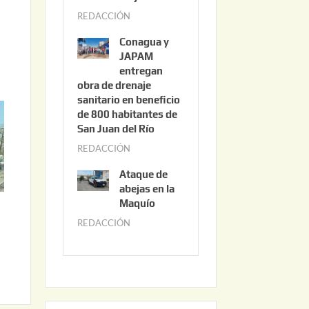
3
REDACCIÓN
j
,
u
2
Conagua y
n
0
JAPAM
i
entregan
2
obra de drenaje
o
6
sanitario en beneficio
3
de 800 habitantes de
0
San Juan del Río
,
REDACCIÓN
j
2
u
0
Ataque de
n
abejas en la
2
i
Maquío
6
o
REDACCIÓN
m
2
a
,
y
2
o
0
2
2
2