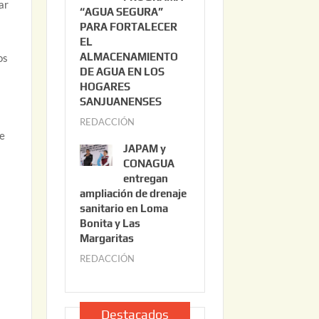
ar
“AGUA SEGURA”
o
6
PARA FORTALECER
2
EL
2
ALMACENAMIENTO
os
,
DE AGUA EN LOS
2
HOGARES
0
SANJUANENSES
2
REDACCIÓN
j
ce
6
u
JAPAM y
l
CONAGUA
i
entregan
ampliación de drenaje
o
sanitario en Loma
2
Bonita y Las
2
Margaritas
,
REDACCIÓN
j
2
u
0
l
2
i
Destacados
6