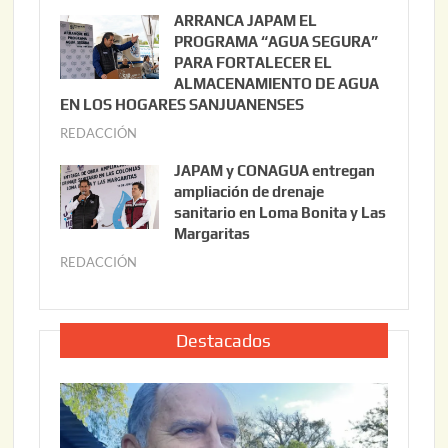
o
u
ARRANCA JAPAM EL
3
l
PROGRAMA “AGUA SEGURA”
,
i
PARA FORTALECER EL
2
ALMACENAMIENTO DE AGUA
o
0
EN LOS HOGARES SANJUANENSES
2
2
REDACCIÓN
j
2
6
u
,
JAPAM y CONAGUA entregan
l
2
ampliación de drenaje
i
0
sanitario en Loma Bonita y Las
o
Margaritas
2
2
6
REDACCIÓN
j
2
u
,
l
2
i
Destacados
0
o
2
2
6
2
,