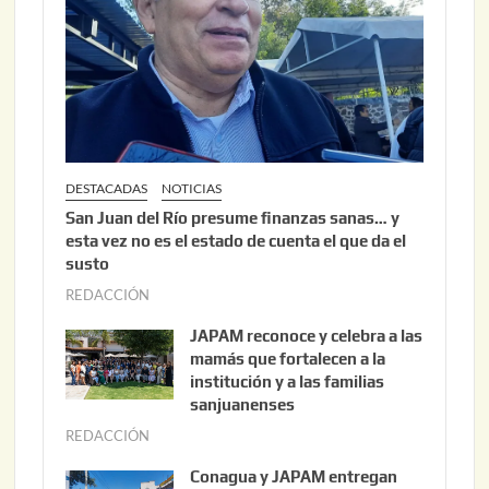
2
0
2
6
DESTACADAS
NOTICIAS
San Juan del Río presume finanzas sanas… y
esta vez no es el estado de cuenta el que da el
susto
REDACCIÓN
a
g
JAPAM reconoce y celebra a las
o
mamás que fortalecen a la
s
institución y a las familias
t
sanjuanenses
o
REDACCIÓN
j
3
u
Conagua y JAPAM entregan
,