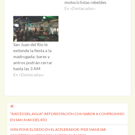
motociclistas rebeldes
En «Destacadas»
San Juan del Río le
extiende la fiesta a la
madrugada: bares y
antros podrán cerrar
hasta las 3 AM
En «Destacadas»
Navegación
“RAÍCES DEL AGUA”: REFORESTACIÓN CON SABOR A COMPROMISO
de
EN SAN JUAN DEL RÍO
entradas
IMSS PONE EL DEDO EN EL ACELERADOR: PIDE MANEJAR