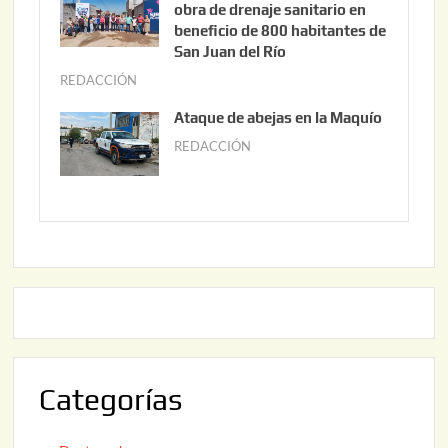
n
obra de drenaje sanitario en
2
i
beneficio de 800 habitantes de
0
o
San Juan del Río
2
3
REDACCIÓN
j
6
0
u
Ataque de abejas en la Maquío
,
n
REDACCIÓN
m
2
i
a
0
o
y
2
2
o
6
,
2
2
2
0
,
2
2
6
0
2
Categorías
6