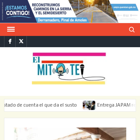
Saltar
al
contenido
Buscar
Facebook
Twitter
E
La vers
sarcást
MIT
de l
informa
de cuenta el que da el susto
Entrega JAPAM restauración 