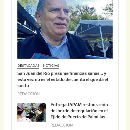
DESTACADAS
NOTICIAS
San Juan del Río presume finanzas sanas… y
esta vez no es el estado de cuenta el que da el
susto
REDACCIÓN
a
g
Entrega JAPAM restauración
o
del bordo de regulación en el
s
Ejido de Puerta de Palmillas
t
REDACCIÓN
j