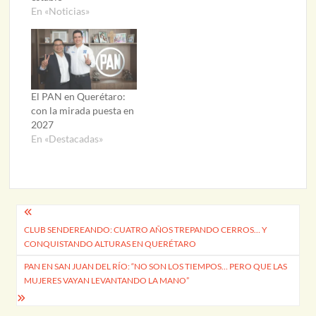
En «Noticias»
El PAN en Querétaro:
con la mirada puesta en
2027
En «Destacadas»
Navegación
CLUB SENDEREANDO: CUATRO AÑOS TREPANDO CERROS… Y
de
CONQUISTANDO ALTURAS EN QUERÉTARO
entradas
PAN EN SAN JUAN DEL RÍO: “NO SON LOS TIEMPOS… PERO QUE LAS
MUJERES VAYAN LEVANTANDO LA MANO”