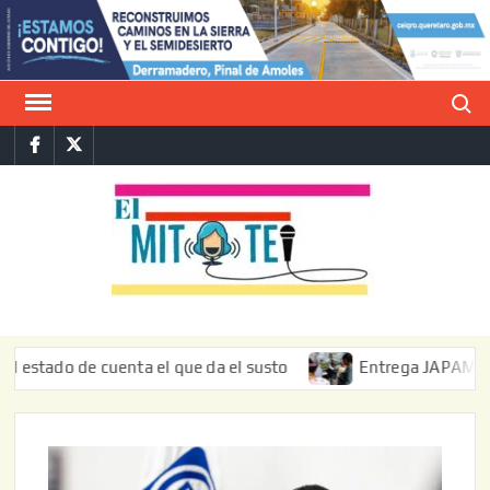
Saltar
al
contenido
Buscar
Facebook
Twitter
E
La vers
sarcást
MIT
de l
informa
do de cuenta el que da el susto
Entrega JAPAM restauraci