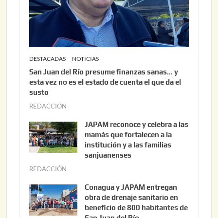
2
6
DESTACADAS
NOTICIAS
San Juan del Río presume finanzas sanas… y
esta vez no es el estado de cuenta el que da el
susto
REDACCIÓN
a
g
JAPAM reconoce y celebra a las
o
mamás que fortalecen a la
s
institución y a las familias
t
sanjuanenses
o
REDACCIÓN
j
3
u
Conagua y JAPAM entregan
,
n
obra de drenaje sanitario en
2
i
beneficio de 800 habitantes de
0
o
San Juan del Río