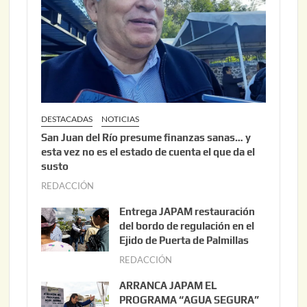
DESTACADAS
NOTICIAS
San Juan del Río presume finanzas sanas… y
esta vez no es el estado de cuenta el que da el
susto
REDACCIÓN
a
g
Entrega JAPAM restauración
o
del bordo de regulación en el
s
Ejido de Puerta de Palmillas
t
REDACCIÓN
j
o
u
ARRANCA JAPAM EL
3
l
PROGRAMA “AGUA SEGURA”
,