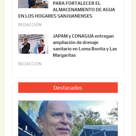
i
PARA FORTALECER EL
2
ALMACENAMIENTO DE AGUA
o
0
EN LOS HOGARES SANJUANENSES
2
2
REDACCIÓN
j
2
6
u
,
JAPAM y CONAGUA entregan
l
2
ampliación de drenaje
i
0
sanitario en Loma Bonita y Las
o
Margaritas
2
2
6
REDACCIÓN
j
2
u
,
l
2
i
Destacados
0
o
2
2
6
2
,
2
0