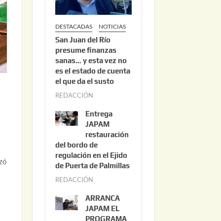
DESTACADAS
NOTICIAS
San Juan del Río
presume finanzas
sanas… y esta vez no
es el estado de cuenta
el que da el susto
REDACCIÓN
a
g
Entrega
o
JAPAM
s
restauración
del bordo de
t
regulación en el Ejido
o
nzó
de Puerta de Palmillas
3
REDACCIÓN
j
,
u
2
ARRANCA
l
0
JAPAM EL
i
PROGRAMA
2