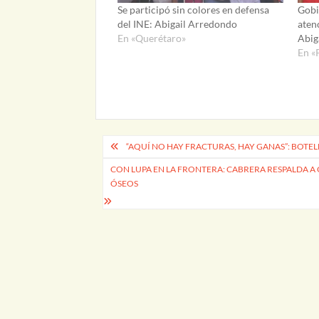
Se participó sin colores en defensa
Gobi
del INE: Abigail Arredondo
aten
En «Querétaro»
Abig
En «
Navegación
“AQUÍ NO HAY FRACTURAS, HAY GANAS”: BOTE
de
CON LUPA EN LA FRONTERA: CABRERA RESPALDA A 
ÓSEOS
entradas