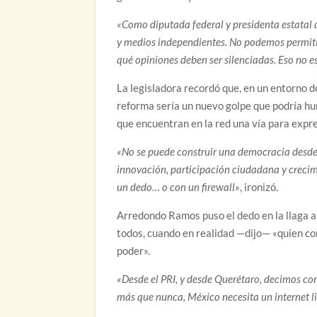
«Como diputada federal y presidenta estatal d
y medios independientes. No podemos permitir
qué opiniones deben ser silenciadas. Eso no es
La legisladora recordó que, en un entorno d
reforma sería un nuevo golpe que podría hu
que encuentran en la red una vía para exp
«No se puede construir una democracia desde e
innovación, participación ciudadana y crecimi
un dedo… o con un firewall»
, ironizó.
Arredondo Ramos puso el dedo en la llaga 
todos, cuando en realidad —dijo— «quien con
poder».
«Desde el PRI, y desde Querétaro, decimos con
más que nunca, México necesita un internet li