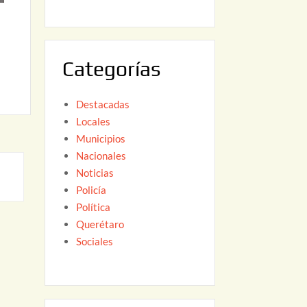
6
,
2
0
Categorías
2
6
Destacadas
Locales
Municipios
Nacionales
Noticias
Policía
Política
Querétaro
Sociales