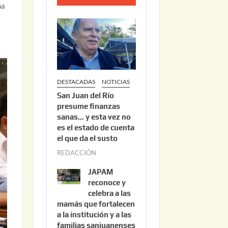
na
o
2
2
,
2
0
DESTACADAS
NOTICIAS
2
San Juan del Río
6
presume finanzas
sanas… y esta vez no
es el estado de cuenta
el que da el susto
REDACCIÓN
a
g
JAPAM
o
reconoce y
s
celebra a las
mamás que fortalecen
t
a la institución y a las
o
familias sanjuanenses