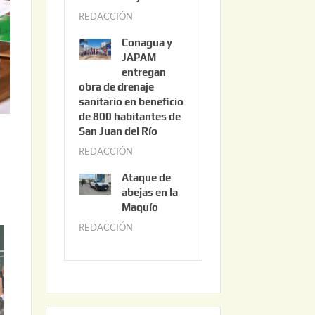
3
REDACCIÓN
j
,
u
2
Conagua y
n
0
JAPAM
i
entregan
2
obra de drenaje
o
6
sanitario en beneficio
3
de 800 habitantes de
0
San Juan del Río
,
REDACCIÓN
j
2
u
0
Ataque de
n
abejas en la
2
i
Maquío
6
o
REDACCIÓN
m
2
a
,
y
2
o
0
2
2
2