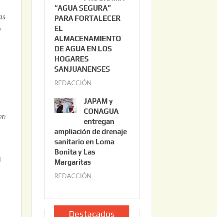
“AGUA SEGURA”
o
6
as
PARA FORTALECER
2
EL
o
2
ALMACENAMIENTO
,
DE AGUA EN LOS
2
HOGARES
0
SANJUANENSES
2
REDACCIÓN
j
6
u
JAPAM y
l
CONAGUA
on
i
entregan
ampliación de drenaje
o
sanitario en Loma
2
Bonita y Las
2
l
Margaritas
,
REDACCIÓN
j
2
u
0
l
2
i
Destacados
6