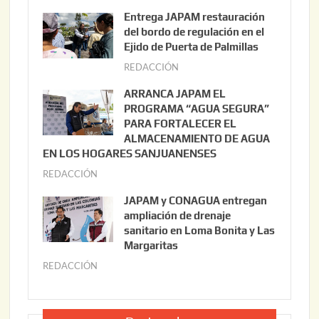
g
Entrega JAPAM restauración
o
del bordo de regulación en el
s
Ejido de Puerta de Palmillas
t
REDACCIÓN
j
o
u
ARRANCA JAPAM EL
3
l
PROGRAMA “AGUA SEGURA”
,
i
PARA FORTALECER EL
2
ALMACENAMIENTO DE AGUA
o
0
EN LOS HOGARES SANJUANENSES
2
2
REDACCIÓN
j
2
6
u
,
JAPAM y CONAGUA entregan
l
2
ampliación de drenaje
i
0
sanitario en Loma Bonita y Las
o
Margaritas
2
2
6
REDACCIÓN
j
2
u
,
l
2