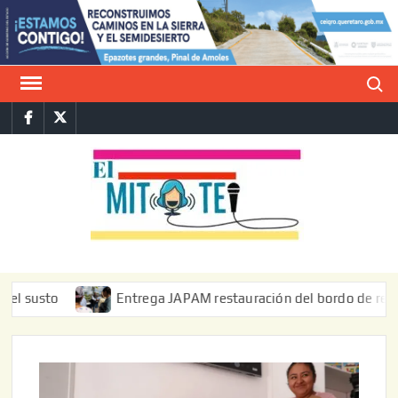
Saltar
al
contenido
Buscar
Facebook
Twitter
E
La vers
sarcást
MIT
de l
informa
to
Entrega JAPAM restauración del bordo de regulación e