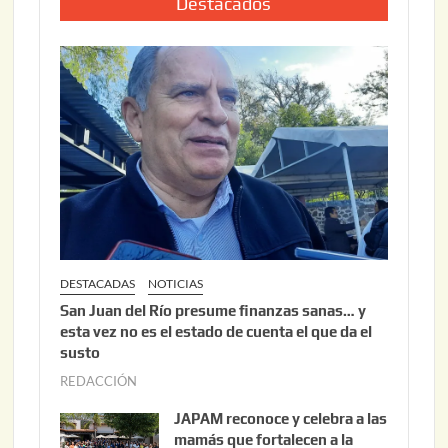
i
Destacados
0
o
2
2
6
2
,
2
0
2
6
DESTACADAS
NOTICIAS
San Juan del Río presume finanzas sanas… y
esta vez no es el estado de cuenta el que da el
susto
REDACCIÓN
a
g
JAPAM reconoce y celebra a las
o
mamás que fortalecen a la