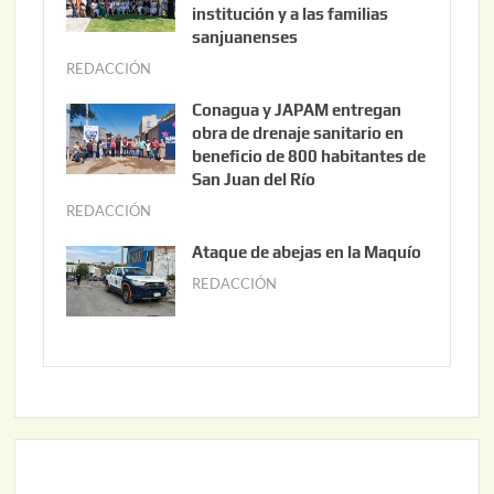
s
institución y a las familias
t
sanjuanenses
o
REDACCIÓN
j
3
u
Conagua y JAPAM entregan
,
n
obra de drenaje sanitario en
2
i
beneficio de 800 habitantes de
0
o
San Juan del Río
2
3
REDACCIÓN
j
6
0
u
Ataque de abejas en la Maquío
,
n
REDACCIÓN
m
2
i
a
0
o
y
2
2
o
6
,
2
2
2
0
,
2
2
6