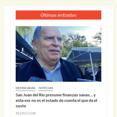
Últimas entradas
DESTACADAS
NOTICIAS
San Juan del Río presume finanzas sanas… y
esta vez no es el estado de cuenta el que da el
susto
REDACCIÓN
a