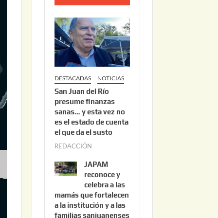
o
2
2
,
2
0
DESTACADAS
NOTICIAS
2
San Juan del Río
6
presume finanzas
sanas… y esta vez no
es el estado de cuenta
el que da el susto
REDACCIÓN
a
g
JAPAM
o
reconoce y
s
celebra a las
mamás que fortalecen
t
a la institución y a las
o
familias sanjuanenses