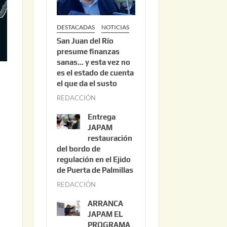
DESTACADAS
NOTICIAS
San Juan del Río
presume finanzas
sanas… y esta vez no
es el estado de cuenta
el que da el susto
REDACCIÓN
a
g
Entrega
o
JAPAM
s
restauración
del bordo de
t
regulación en el Ejido
o
de Puerta de Palmillas
3
REDACCIÓN
j
,
u
2
ARRANCA
l
0
JAPAM EL
i
PROGRAMA
2