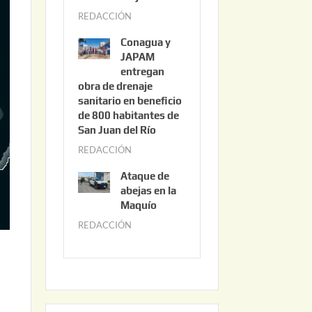
3
REDACCIÓN
j
,
u
2
Conagua y
n
0
JAPAM
i
entregan
2
obra de drenaje
o
6
sanitario en beneficio
3
de 800 habitantes de
0
San Juan del Río
,
REDACCIÓN
j
2
u
0
Ataque de
n
abejas en la
2
i
Maquío
6
o
REDACCIÓN
m
2
a
,
y
2
o
0
2
2
2