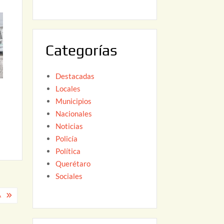
6
,
2
0
Categorías
2
6
Destacadas
Locales
Municipios
Nacionales
Noticias
Policía
Política
Querétaro
Sociales
A