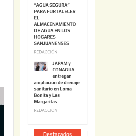
“AGUA SEGURA”
o
6
PARA FORTALECER
2
EL
2
ALMACENAMIENTO
,
DE AGUA EN LOS
2
HOGARES
0
SANJUANENSES
2
a
REDACCIÓN
j
6
u
JAPAM y
l
CONAGUA
i
entregan
ampliación de drenaje
o
sanitario en Loma
2
Bonita y Las
2
Margaritas
,
REDACCIÓN
j
2
u
0
l
2
i
Destacados
6