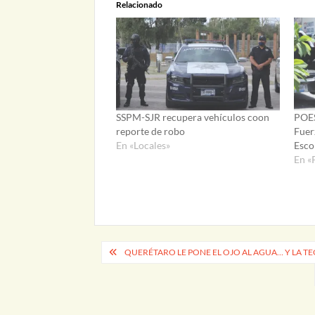
Relacionado
SSPM-SJR recupera vehículos coon
POES
reporte de robo
Fuer
En «Locales»
Esco
En «
Navegación
QUERÉTARO LE PONE EL OJO AL AGUA… Y LA T
de
entradas