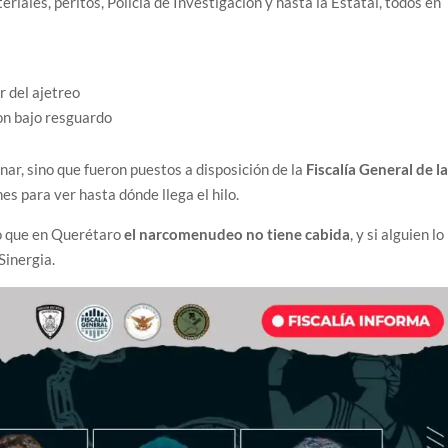
riales, peritos, Policía de Investigación y hasta la Estatal, todos en
r del ajetreo
n bajo resguardo
nar, sino que fueron puestos a disposición de la
Fiscalía General de l
es para ver hasta dónde llega el hilo.
ro que en Querétaro
el narcomenudeo no tiene cabida
, y si alguien lo
Sinergia.