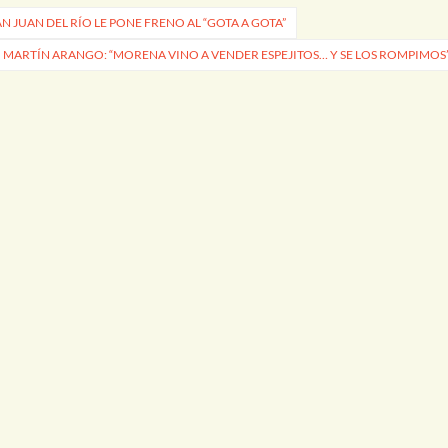
N JUAN DEL RÍO LE PONE FRENO AL “GOTA A GOTA”
MARTÍN ARANGO: “MORENA VINO A VENDER ESPEJITOS… Y SE LOS ROMPIMOS