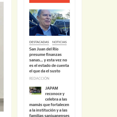
o
2
2
,
2
0
DESTACADAS
NOTICIAS
2
San Juan del Río
6
presume finanzas
sanas… y esta vez no
es el estado de cuenta
el que da el susto
REDACCIÓN
a
g
JAPAM
o
reconoce y
s
celebra a las
mamás que fortalecen
t
a la institución y a las
o
familias sanjuanenses