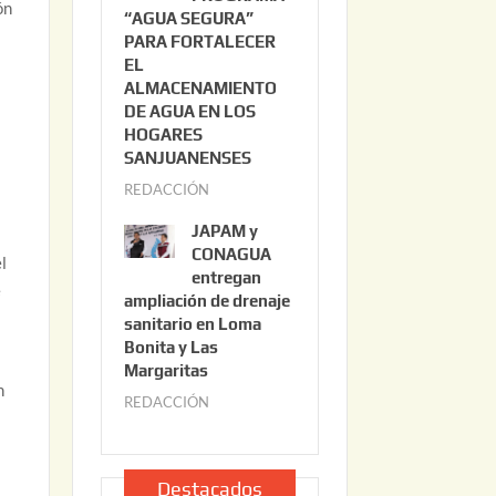
ón
“AGUA SEGURA”
o
6
PARA FORTALECER
2
EL
2
ALMACENAMIENTO
,
DE AGUA EN LOS
2
HOGARES
0
SANJUANENSES
2
REDACCIÓN
j
6
u
JAPAM y
l
CONAGUA
l
i
entregan
e
ampliación de drenaje
o
sanitario en Loma
2
Bonita y Las
2
Margaritas
,
n
REDACCIÓN
j
2
u
0
l
2
i
Destacados
6