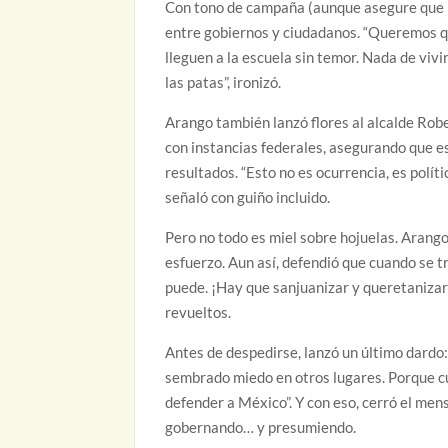
Con tono de campaña (aunque asegure que no 
entre gobiernos y ciudadanos. “Queremos qu
lleguen a la escuela sin temor. Nada de viv
las patas”, ironizó.
Arango también lanzó flores al alcalde Rob
con instancias federales, asegurando que e
resultados. “Esto no es ocurrencia, es polít
señaló con guiño incluido.
Pero no todo es miel sobre hojuelas. Arango
esfuerzo. Aun así, defendió que cuando se t
puede. ¡Hay que sanjuanizar y queretanizar 
revueltos.
Antes de despedirse, lanzó un último dardo:
sembrado miedo en otros lugares. Porque cu
defender a México”. Y con eso, cerró el men
gobernando… y presumiendo.