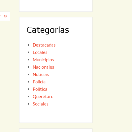
6
,
2
”
0
Categorías
2
6
Destacadas
Locales
Municipios
Nacionales
Noticias
Policía
Política
Querétaro
Sociales