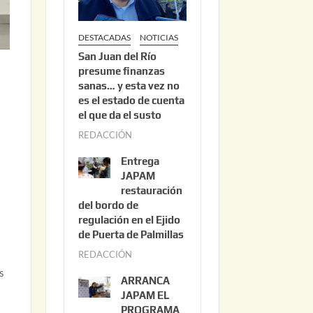
DESTACADAS
NOTICIAS
San Juan del Río
presume finanzas
sanas… y esta vez no
es el estado de cuenta
el que da el susto
REDACCIÓN
a
g
Entrega
o
JAPAM
s
restauración
del bordo de
t
regulación en el Ejido
o
de Puerta de Palmillas
3
REDACCIÓN
j
,
u
s
2
ARRANCA
l
0
JAPAM EL
i
PROGRAMA
2