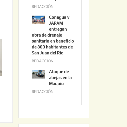
3
REDACCIÓN
j
,
u
2
Conagua y
n
0
JAPAM
i
entregan
2
obra de drenaje
o
6
sanitario en beneficio
3
de 800 habitantes de
0
San Juan del Río
,
REDACCIÓN
j
2
u
0
Ataque de
n
abejas en la
2
i
Maquío
6
o
REDACCIÓN
m
2
a
,
y
2
o
0
2
2
2