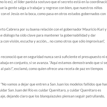
lo es), el líder panista sostuvo que el secreto está en la coordinaci
e la gente salga a trabajar y regrese con bien, que nuestros niños
ir con el Jesús en la boca, como pasa en otros estados gobernados con
erto Cabrera por su buena relación con el gobernador Mauricio Kuri y
se diálogo ha sido clave para mantener la gobernabilidad y dar
ica con visión, escucha y acción… no como otros que sólo improvisan”,
 reconoció que en seguridad nunca será suficiente el presupuesto ni e
rabaja en conjunto, sí se avanza. “Aquí estamos demostrando que sí s
al país!”, exclamó, como quien ofrece una receta de paz en tiempos
 “No vamos a dejar que entren a San Juan los modelos fallidos que ha
idar San Juan del Río es cuidar Querétaro, y cuidar Querétaro es
saje, dejando claro que los blanquiazules piensan seguir patrullando,