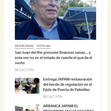
DESTACADAS
NOTICIAS
San Juan del Río presume finanzas sanas… y
esta vez no es el estado de cuenta el que da el
susto
REDACCIÓN
a
g
Entrega JAPAM restauración
o
del bordo de regulación en el
s
Ejido de Puerta de Palmillas
t
REDACCIÓN
j
o
u
ARRANCA JAPAM EL
3
l