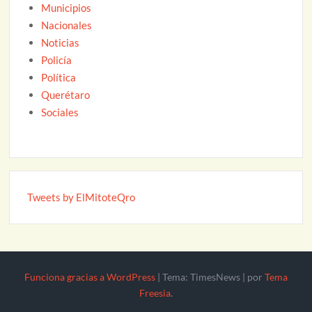
Municipios
Nacionales
Noticias
Policía
Política
Querétaro
Sociales
Tweets by ElMitoteQro
Funciona gracias a WordPress
|
Tema: TimesNews
|
por
Tema
Freesia
.