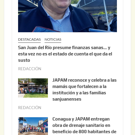
2
6
DESTACADAS
NOTICIAS
San Juan del Río presume finanzas sanas… y
esta vez no es el estado de cuenta el que da el
susto
REDACCIÓN
a
g
JAPAM reconoce y celebra a las
o
mamás que fortalecen a la
s
institución y a las familias
t
sanjuanenses
o
REDACCIÓN
j
3
u
Conagua y JAPAM entregan
,
n
obra de drenaje sanitario en
2
i
beneficio de 800 habitantes de