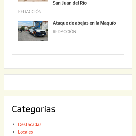
0
o
San Juan del Río
2
3
REDACCIÓN
j
6
0
u
Ataque de abejas en la Maquío
,
n
REDACCIÓN
m
2
i
a
0
o
y
2
2
o
6
,
2
2
2
0
,
2
2
6
0
2
Categorías
6
Destacadas
Locales