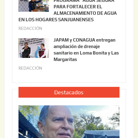
PROGRAMA “AGUA SEGURA”
,
i
PARA FORTALECER EL
2
ALMACENAMIENTO DE AGUA
o
0
EN LOS HOGARES SANJUANENSES
2
2
REDACCIÓN
j
2
6
u
,
JAPAM y CONAGUA entregan
l
2
ampliación de drenaje
i
0
sanitario en Loma Bonita y Las
o
Margaritas
2
2
6
REDACCIÓN
j
2
u
,
l
2
i
Destacados
0
o
2
2
6
2
,
2
0