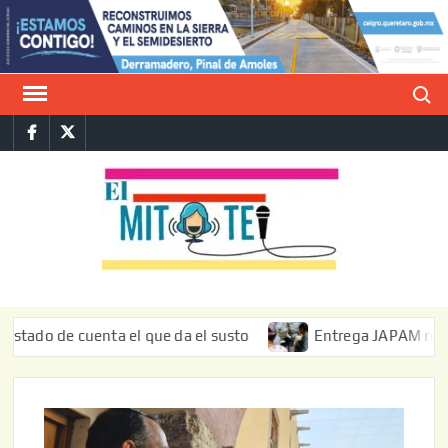
Saltar
al
contenido
Buscar
Facebook
Twitter
E
La vers
sarcást
MIT
de l
informa
de cuenta el que da el susto
Entrega JAPAM restauración 