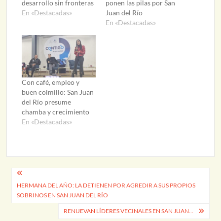
desarrollo sin fronteras
ponen las pilas por San
En «Destacadas»
Juan del Río
En «Destacadas»
Con café, empleo y
buen colmillo: San Juan
del Río presume
chamba y crecimiento
En «Destacadas»
Navegación
HERMANA DEL AÑO: LA DETIENEN POR AGREDIR A SUS PROPIOS
de
SOBRINOS EN SAN JUAN DEL RÍO
entradas
RENUEVAN LÍDERES VECINALES EN SAN JUAN…