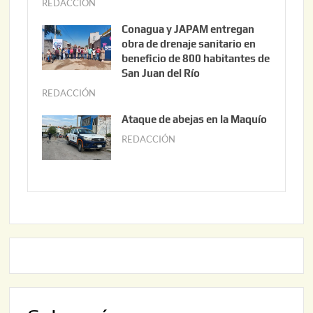
o
REDACCIÓN
j
3
u
Conagua y JAPAM entregan
,
n
obra de drenaje sanitario en
2
i
beneficio de 800 habitantes de
0
o
San Juan del Río
2
3
REDACCIÓN
j
6
0
u
Ataque de abejas en la Maquío
,
n
REDACCIÓN
m
2
i
a
0
o
y
2
2
o
6
,
2
2
2
0
,
2
2
6
0
2