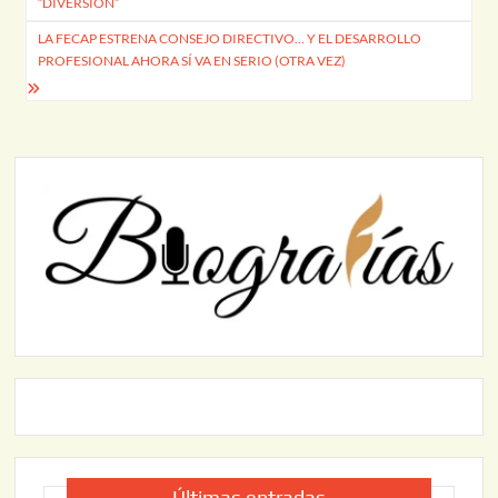
entradas
“DIVERSIÓN”
LA FECAP ESTRENA CONSEJO DIRECTIVO… Y EL DESARROLLO
PROFESIONAL AHORA SÍ VA EN SERIO (OTRA VEZ)
Últimas entradas