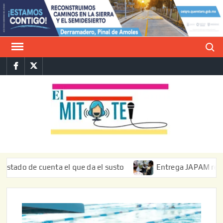
Saltar
al
contenido
Buscar
Facebook
Twitter
E
La vers
sarcást
MIT
de l
informa
de cuenta el que da el susto
Entrega JAPAM restauración 