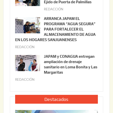
s
Ejido de Puerta de Palmillas
t
REDACCIÓN
j
o
u
ARRANCA JAPAM EL
3
l
PROGRAMA “AGUA SEGURA”
,
i
PARA FORTALECER EL
2
ALMACENAMIENTO DE AGUA
o
0
EN LOS HOGARES SANJUANENSES
2
2
REDACCIÓN
j
2
6
u
,
JAPAM y CONAGUA entregan
l
2
ampliación de drenaje
i
0
sanitario en Loma Bonita y Las
o
Margaritas
2
2
6
REDACCIÓN
j
2
u
,
l
2
i
Destacados
0
o
2
2