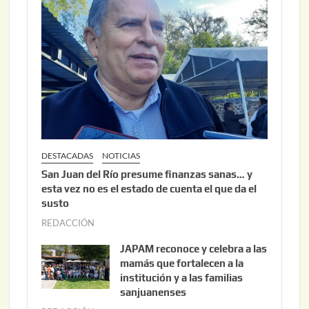
6
2
,
2
0
2
6
DESTACADAS
NOTICIAS
San Juan del Río presume finanzas sanas… y
esta vez no es el estado de cuenta el que da el
susto
REDACCIÓN
a
g
JAPAM reconoce y celebra a las
o
mamás que fortalecen a la
s
institución y a las familias
t
sanjuanenses