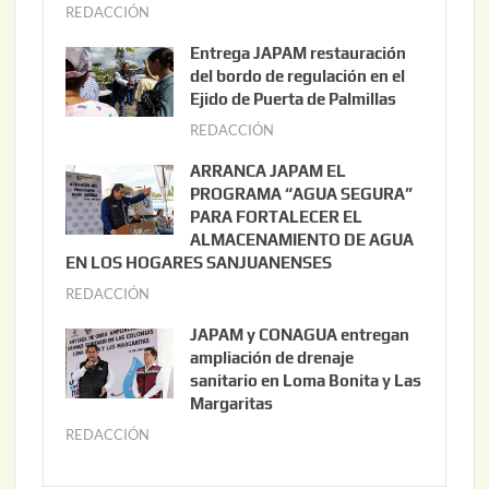
REDACCIÓN
a
g
Entrega JAPAM restauración
o
del bordo de regulación en el
s
Ejido de Puerta de Palmillas
t
REDACCIÓN
j
o
u
ARRANCA JAPAM EL
3
l
PROGRAMA “AGUA SEGURA”
,
i
PARA FORTALECER EL
2
ALMACENAMIENTO DE AGUA
o
0
EN LOS HOGARES SANJUANENSES
2
2
REDACCIÓN
j
2
6
u
,
JAPAM y CONAGUA entregan
l
2
ampliación de drenaje
i
0
sanitario en Loma Bonita y Las
o
Margaritas
2
2
6
REDACCIÓN
j
2
u
,