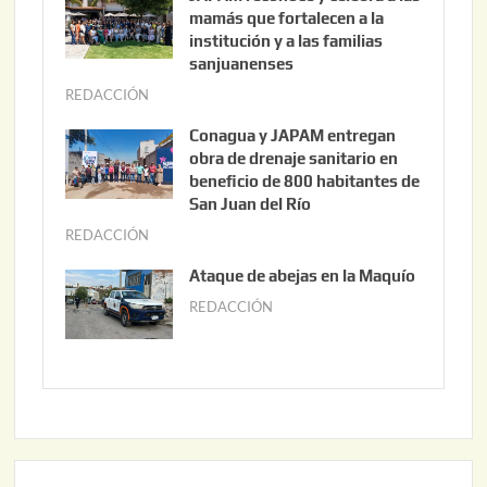
o
mamás que fortalecen a la
s
institución y a las familias
t
sanjuanenses
o
REDACCIÓN
j
3
u
Conagua y JAPAM entregan
,
n
obra de drenaje sanitario en
2
i
beneficio de 800 habitantes de
0
o
San Juan del Río
2
3
REDACCIÓN
j
6
0
u
Ataque de abejas en la Maquío
,
n
REDACCIÓN
m
2
i
a
0
o
y
2
2
o
6
,
2
2
2
0
,
2