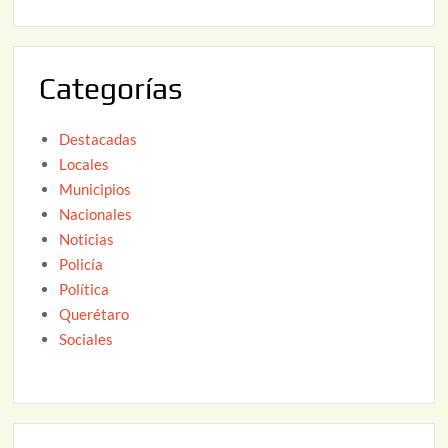
2
6
0
2
Categorías
6
Destacadas
Locales
Municipios
Nacionales
Noticias
Policía
Política
Querétaro
Sociales