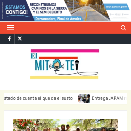
Saltar
al
contenido
Buscar
Facebook
Twitter
E
La vers
sarcást
MIT
de l
informa
 de cuenta el que da el susto
Entrega JAPAM restauración