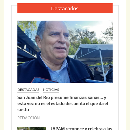
l
2
i
Destacados
0
o
2
2
6
2
,
2
0
2
6
DESTACADAS
NOTICIAS
San Juan del Río presume finanzas sanas… y
esta vez no es el estado de cuenta el que da el
susto
REDACCIÓN
a
g
JAPAM reconoce y celebra a las