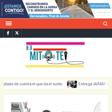
Saltar
al
contenido
Buscar
Facebook
Twitter
E
La vers
sarcást
MIT
de l
informa
de cuenta el que da el susto
Entrega JAPAM restauración 