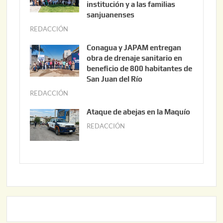
s
institución y a las familias
t
sanjuanenses
o
REDACCIÓN
j
3
u
Conagua y JAPAM entregan
,
n
obra de drenaje sanitario en
2
i
beneficio de 800 habitantes de
0
o
San Juan del Río
2
3
REDACCIÓN
j
6
0
u
Ataque de abejas en la Maquío
,
n
REDACCIÓN
m
2
i
a
0
o
y
2
2
o
6
,
2
2
2
0
,
2
2
6