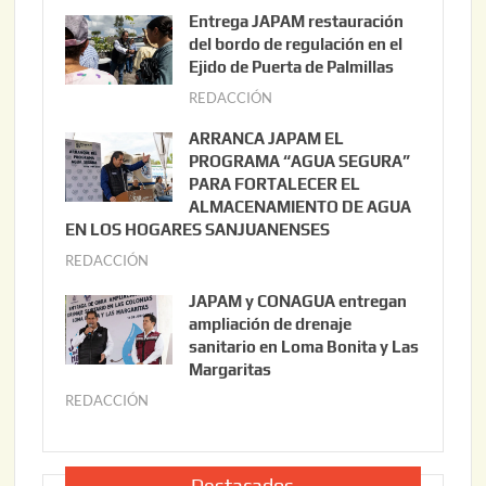
g
Entrega JAPAM restauración
o
del bordo de regulación en el
s
Ejido de Puerta de Palmillas
t
REDACCIÓN
j
o
u
ARRANCA JAPAM EL
3
l
PROGRAMA “AGUA SEGURA”
,
i
PARA FORTALECER EL
2
ALMACENAMIENTO DE AGUA
o
0
EN LOS HOGARES SANJUANENSES
2
2
REDACCIÓN
j
2
6
u
,
JAPAM y CONAGUA entregan
l
2
ampliación de drenaje
i
0
sanitario en Loma Bonita y Las
o
Margaritas
2
2
6
REDACCIÓN
j
2
u
,
l
2
i
Destacados