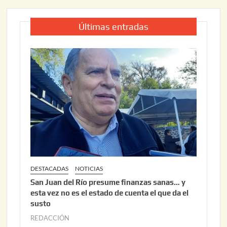
Últimas entradas
DESTACADAS
NOTICIAS
San Juan del Río presume finanzas sanas… y
esta vez no es el estado de cuenta el que da el
susto
REDACCIÓN
a