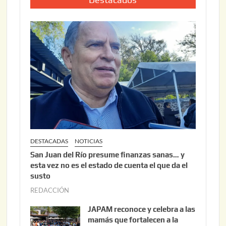
0
o
2
2
6
2
,
2
0
2
6
DESTACADAS
NOTICIAS
San Juan del Río presume finanzas sanas… y
esta vez no es el estado de cuenta el que da el
susto
REDACCIÓN
a
g
JAPAM reconoce y celebra a las
o
mamás que fortalecen a la