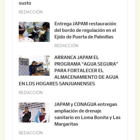
susto
REDACCIÓN
a
g
Entrega JAPAM restauración
o
del bordo de regulación en el
s
Ejido de Puerta de Palmillas
t
REDACCIÓN
j
o
u
ARRANCA JAPAM EL
3
l
PROGRAMA “AGUA SEGURA”
,
i
PARA FORTALECER EL
2
ALMACENAMIENTO DE AGUA
o
0
EN LOS HOGARES SANJUANENSES
2
2
REDACCIÓN
j
2
6
u
,
JAPAM y CONAGUA entregan
l
2
ampliación de drenaje
i
0
sanitario en Loma Bonita y Las
o
Margaritas
2
2
6
REDACCIÓN
j
2