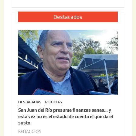
u
,
l
2
i
Destacados
0
o
2
2
6
2
,
2
0
2
6
DESTACADAS
NOTICIAS
San Juan del Río presume finanzas sanas… y
esta vez no es el estado de cuenta el que da el
susto
REDACCIÓN
a