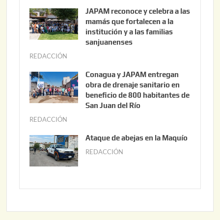
g
JAPAM reconoce y celebra a las
o
mamás que fortalecen a la
s
institución y a las familias
t
sanjuanenses
o
REDACCIÓN
j
3
u
Conagua y JAPAM entregan
,
n
obra de drenaje sanitario en
2
i
beneficio de 800 habitantes de
0
o
San Juan del Río
2
3
REDACCIÓN
j
6
0
u
Ataque de abejas en la Maquío
,
n
REDACCIÓN
m
2
i
a
0
o
y
2
2
o
6
,
2
2
2
0