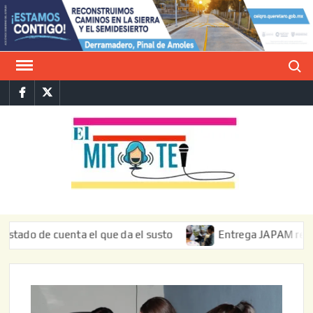
Saltar
al
contenido
Buscar
Facebook
Twitter
E
La vers
sarcást
MIT
de l
informa
de cuenta el que da el susto
Entrega JAPAM restauración 